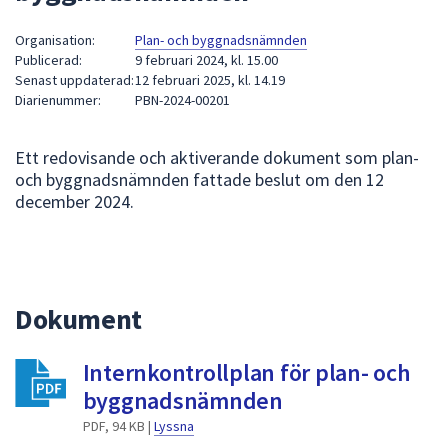
att
Organisation:
Plan- och byggnadsnämnden
presenteras
Publicerad:
9 februari 2024, kl. 15.00
under
Senast uppdaterad:
12 februari 2025, kl. 14.19
fältet.
Diarienummer:
PBN-2024-00201
Använd
piltangenterna
Ett redovisande och aktiverande dokument som plan-
för
och byggnadsnämnden fattade beslut om den 12
att
december 2024.
navigera
mellan
sökförslagen
och
enter
Dokument
för
att
Internkontrollplan för plan- och
välja
byggnadsnämnden
något
PDF, 94 KB |
Lyssna
av