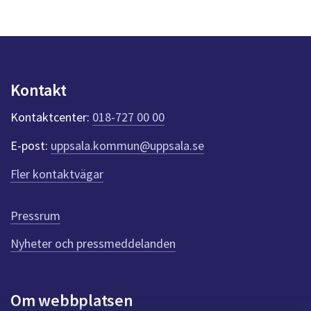
s
y
n
p
u
n
Kontakt
k
t
Kontaktcenter:
018-727 00 00
e
r
E-post:
uppsala.kommun@uppsala.se
f
ö
Fler kontaktvägar
r
d
e
Pressrum
n
n
Nyheter och pressmeddelanden
a
s
i
Om webbplatsen
d