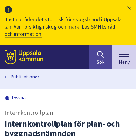
Just nu råder det stor risk för skogsbrand i Uppsala
län. Var försiktig i skog och mark.
Läs SMHI:s råd
och information.
Sök
huvudinnehåll
efter
Till sidans
Sök
Meny
innehåll
på
Publikationer
webbplatsen.
När
du
Lyssna
börjar
skriva
Internkontrollplan
i
sökfältet
Internkontrollplan för plan- och
kommer
byggnadsnämnden
sökförslag