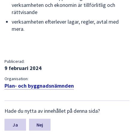
verksamheten och ekonomin är tillförlitlig och
rättvisande
verksamheten efterlever lagar, regler, avtal med
mera.
Publicerad:
9 februari 2024
Organisation:
Plan- och byggnadsnämnden
L
Hade du nytta av innehållet på denna sida?
ä
m
n
Nej
a