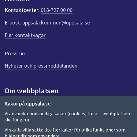
k
t
Kontaktcenter:
018-727 00 00
e
r
E-post:
uppsala.kommun@uppsala.se
f
ö
Fler kontaktvägar
r
d
e
Pressrum
n
n
Nyheter och pressmeddelanden
a
s
i
Om webbplatsen
d
a
Om webbplatsen
Kakor på uppsala.se
Vi använder nödvändiga kakor (cookies) för att webbplatsen
Allmänna handlingar och diarium
ska fungera.
Behandling av personuppgifter
Vi skulle vilja sätta lite fler kakor för olika funktioner som
hjälper dig som användare.