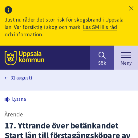
Just nu råder det stor risk för skogsbrand i Uppsala
län. Var försiktig i skog och mark.
Läs SMHI:s råd
och information.
Sök
huvudinnehåll
efter
Till sidans
Sök
Meny
innehåll
på
31 augusti
webbplatsen.
När
du
Lyssna
börjar
skriva
Ärende
i
sökfältet
17. Yttrande över betänkandet
kommer
Start lån till förstagångsköpare av
sökförslag