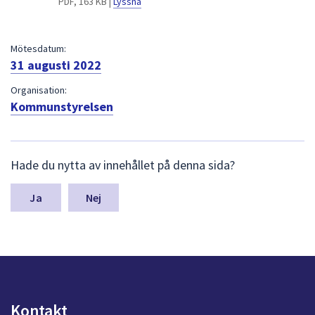
PDF, 163 KB |
Lyssna
dem.
Mötesdatum:
31 augusti 2022
Organisation:
Kommunstyrelsen
L
Hade du nytta av innehållet på denna sida?
ä
m
n
Nej
a
s
y
n
p
u
n
Kontakt