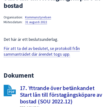
bostad
att
presenteras
under
Organisation:
Kommunstyrelsen
Mötesdatum:
31 augusti 2022
fältet.
Använd
piltangenterna
Det här är ett beslutsunderlag.
för
att
För att ta del av beslutet, se protokoll från
navigera
sammanträdet där ärendet togs upp.
mellan
sökförslagen
och
Dokument
enter
för
att
17. Yttrande över betänkandet
välja
Start lån till förstagångsköpare av
något
bostad (SOU 2022.12)
av