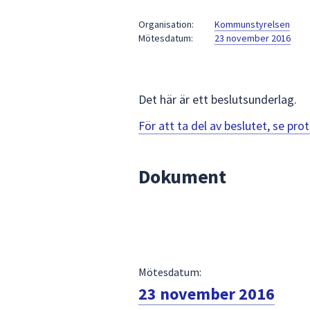
under
fältet.
Organisation:
Kommunstyrelsen
Mötesdatum:
23 november 2016
Använd
piltangenterna
för
att
Det här är ett beslutsunderlag.
navigera
mellan
För att ta del av beslutet, se pr
sökförslagen
och
Dokument
enter
för
att
välja
något
av
Mötesdatum:
dem.
23 november 2016