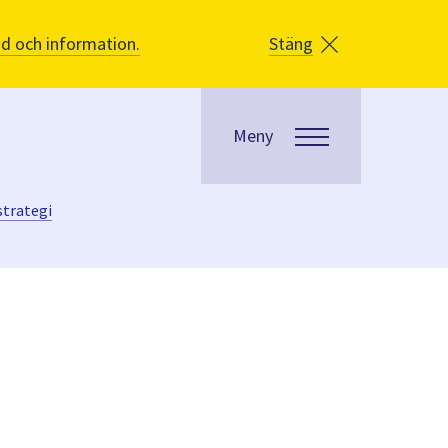
åd och information.
Stäng
Meny
strategi