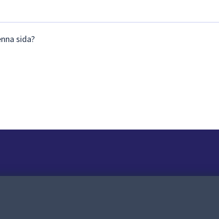
enna sida?
Om webbplatsen
Om webbplatsen