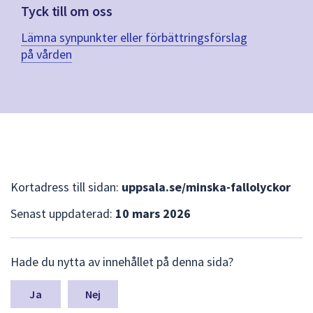
Tyck till om oss
Lämna synpunkter eller förbättringsförslag
på vården
Kortadress till sidan:
uppsala.se/minska-fallolyckor
Senast uppdaterad:
10 mars 2026
L
Hade du nytta av innehållet på denna sida?
ä
m
n
Nej
a