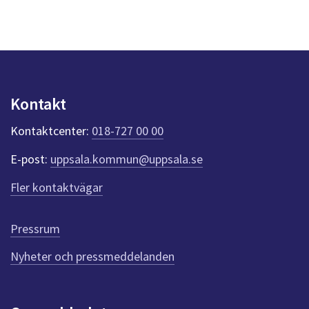
s
y
n
p
u
n
k
Kontakt
t
e
Kontaktcenter:
018-727 00 00
r
f
E-post:
uppsala.kommun@uppsala.se
ö
r
Fler kontaktvägar
d
e
n
Pressrum
n
Nyheter och pressmeddelanden
a
s
i
d