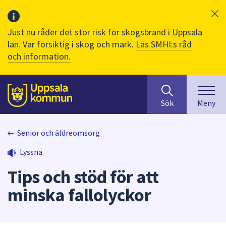
Just nu råder det stor risk för skogsbrand i Uppsala
län. Var försiktig i skog och mark.
Läs SMHI:s råd
och information.
Sök
huvudinnehåll
efter
Till sidans
Sök
Meny
innehåll
på
webbplatsen.
Senior och äldreomsorg
När
Lyssna
du
börjar
Tips och stöd för att
skriva
i
minska fallolyckor
sökfältet
kommer
sökförslag