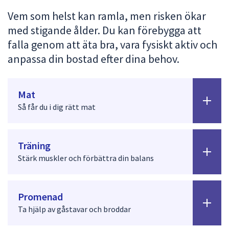
att
Vem som helst kan ramla, men risken ökar
presenteras
med stigande ålder. Du kan förebygga att
under
falla genom att äta bra, vara fysiskt aktiv och
fältet.
anpassa din bostad efter dina behov.
Använd
piltangenterna
för
Mat
att
Så får du i dig rätt mat
navigera
mellan
sökförslagen
Träning
och
enter
Stärk muskler och förbättra din balans
för
att
välja
Promenad
något
Ta hjälp av gåstavar och broddar
av