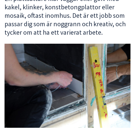
kakel, klinker, konstbetongplattor eller
att
presenteras
mosaik, oftast inomhus. Det är ett jobb som
under
passar dig som är noggrann och kreativ, och
fältet.
tycker om att ha ett varierat arbete.
Använd
piltangenterna
för
att
navigera
mellan
sökförslagen
och
enter
för
att
välja
något
av