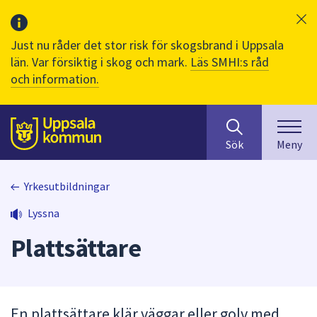
Just nu råder det stor risk för skogsbrand i Uppsala
län. Var försiktig i skog och mark.
Läs SMHI:s råd
och information.
Sök
huvudinnehåll
efter
Till sidans
Sök
Meny
innehåll
på
webbplatsen.
Yrkesutbildningar
När
Lyssna
du
börjar
Plattsättare
skriva
i
sökfältet
kommer
En plattsättare klär väggar eller golv med
sökförslag