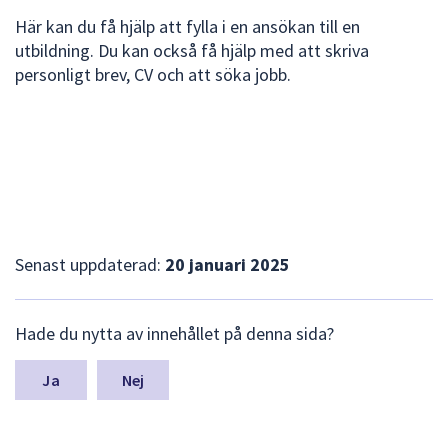
Här kan du få hjälp att fylla i en ansökan till en
utbildning. Du kan också få hjälp med att skriva
personligt brev, CV och att söka jobb.
Senast uppdaterad:
20 januari 2025
L
Hade du nytta av innehållet på denna sida?
ä
m
n
Nej
a
s
y