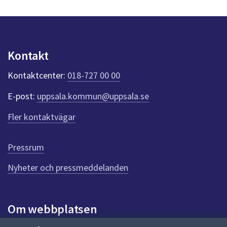
n
p
u
n
k
Kontakt
t
e
Kontaktcenter:
018-727 00 00
r
f
E-post:
uppsala.kommun@uppsala.se
ö
r
Fler kontaktvägar
d
e
n
Pressrum
n
Nyheter och pressmeddelanden
a
s
i
d
Om webbplatsen
a