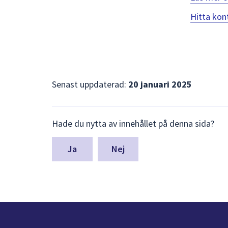
Hitta kont
Senast uppdaterad:
20 januari 2025
Lämna
Hade du nytta av innehållet på denna sida?
synpunkter
för
denna
Nej
sida