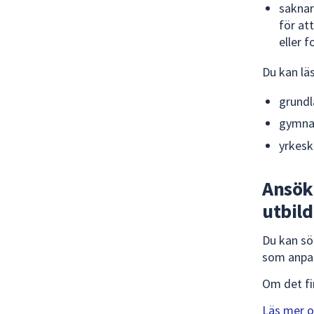
saknar
för att
eller f
Du kan lä
grundl
gymnas
yrkesk
Ansök
utbil
Du kan sö
som anpass
Om det fin
Läs mer 