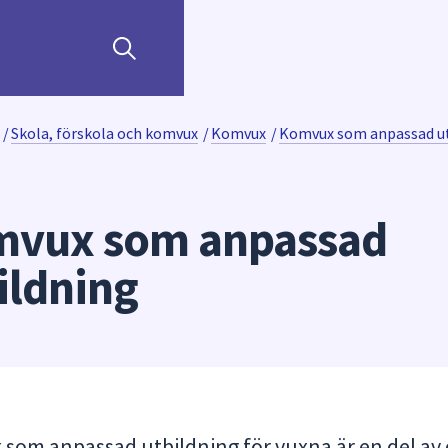
/
Skola, förskola och komvux
/
Komvux
/
Komvux som anpassad ut
vux som anpassad
ildning
som anpassad utbildning för vuxna är en del av