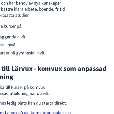
 och har behov av nya kunskaper
 bättre klara arbete, boende, fritid
ortsatta studier.
sa kurser på
äggande nivå
ial nivå
urser på gymnasial nivå.
 till Lärvux - komvux som anpassad
dning
ka till kurser på komvux
ad utbildning när du vill.
ns ledig plats kan du starta direkt.
om Lärvux på
ujc-komvux.uppsala.se