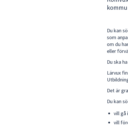
för
kommuna
att
navigera
mellan
Du kan sö
sökförslagen
som anpas
och
om du har
enter
eller förv
för
att
Du ska ha 
välja
Lärvux fi
något
Utbildnin
av
dem.
Det är gra
Du kan s
vill gå
vill f