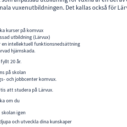
la vuxenutbildningen. Det kallas också för Lär
ka kurser på komvux
sad utbildning (Lärvux)
 en intellektuell funktionsnedsättning
ärvad hjärnskada.
fyllt 20 år.
nns på skolan
gs- och jobbcenter komvux.
tis att studera på Lärvux.
öka om du
 i skolan igen
ördjupa och utveckla dina kunskaper