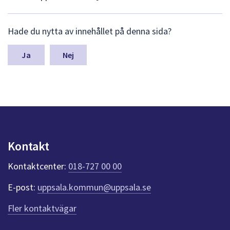
L
Hade du nytta av innehållet på denna sida?
ä
m
n
Nej
a
s
y
n
p
u
n
k
Kontakt
t
e
Kontaktcenter:
018-727 00 00
r
f
E-post:
uppsala.kommun@uppsala.se
ö
r
Fler kontaktvägar
d
e