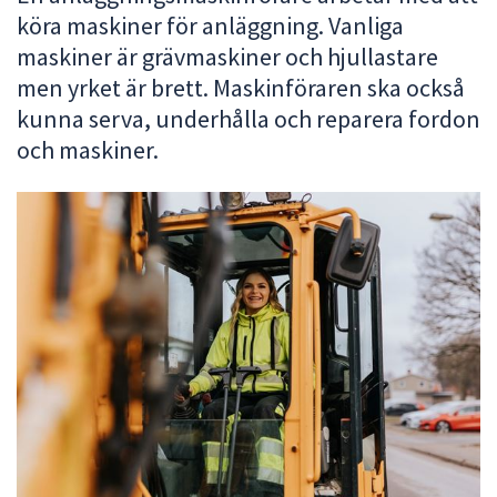
köra maskiner för anläggning. Vanliga
att
presenteras
maskiner är grävmaskiner och hjullastare
under
men yrket är brett. Maskinföraren ska också
fältet.
kunna serva, underhålla och reparera fordon
Använd
och maskiner.
piltangenterna
för
att
navigera
mellan
sökförslagen
och
enter
för
att
välja
något
av