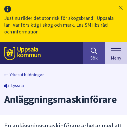
Just nu råder det stor risk för skogsbrand i Uppsala
län. Var försiktig i skog och mark.
Läs SMHI:s råd
och information.
Sök
huvudinnehåll
efter
Till sidans
Sök
Meny
innehåll
på
webbplatsen.
Yrkesutbildningar
När
Lyssna
du
börjar
Anläggningsmaskinförare
skriva
i
sökfältet
kommer
En anläggningsmaskinförare arbetar med att
sökförslag