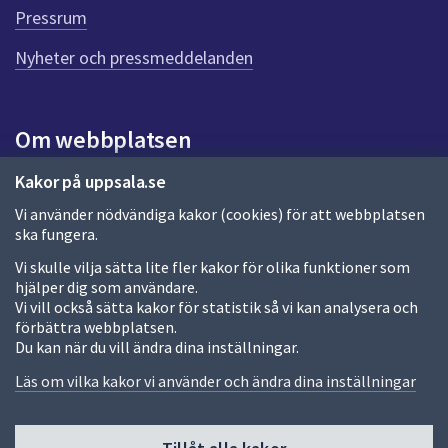
n
Pressrum
n
Nyheter och pressmeddelanden
a
s
i
d
Om webbplatsen
a
Om webbplatsen
Kakor på uppsala.se
Vi använder nödvändiga kakor (cookies) för att webbplatsen
Allmänna handlingar och diarium
ska fungera.
Behandling av personuppgifter
Vi skulle vilja sätta lite fler kakor för olika funktioner som
hjälper dig som användare.
Kakor
Vi vill också sätta kakor för statistik så vi kan analysera och
förbättra webbplatsen.
Språk (other languages)
Du kan när du vill ändra dina inställningar.
Tillgänglighetsredogörelse
Läs om vilka kakor vi använder och ändra dina inställningar