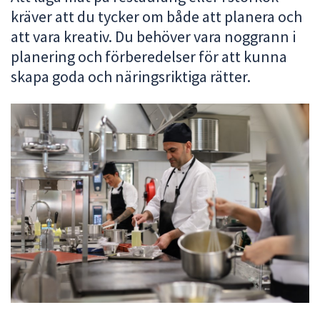
kräver att du tycker om både att planera och
att
presenteras
att vara kreativ. Du behöver vara noggrann i
under
planering och förberedelser för att kunna
fältet.
skapa goda och näringsriktiga rätter.
Använd
piltangenterna
för
att
navigera
mellan
sökförslagen
och
enter
för
att
välja
något
av