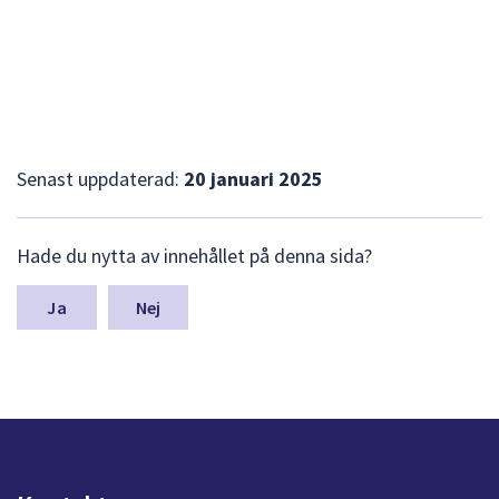
Senast uppdaterad:
20 januari 2025
L
Hade du nytta av innehållet på denna sida?
ä
m
n
Nej
a
s
y
n
p
u
n
k