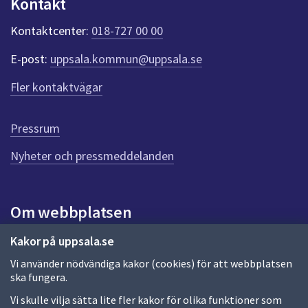
Kontakt
t
e
Kontaktcenter:
018-727 00 00
r
f
E-post:
uppsala.kommun@uppsala.se
ö
r
Fler kontaktvägar
d
e
n
Pressrum
n
Nyheter och pressmeddelanden
a
s
i
d
Om webbplatsen
a
Om webbplatsen
Kakor på uppsala.se
Vi använder nödvändiga kakor (cookies) för att webbplatsen
Allmänna handlingar och diarium
ska fungera.
Behandling av personuppgifter
Vi skulle vilja sätta lite fler kakor för olika funktioner som