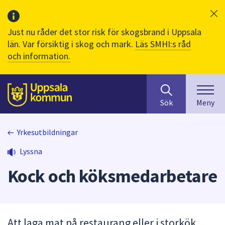
Just nu råder det stor risk för skogsbrand i Uppsala
län. Var försiktig i skog och mark.
Läs SMHI:s råd
och information.
Sök
huvudinnehåll
efter
Till sidans
Sök
Meny
innehåll
på
webbplatsen.
Yrkesutbildningar
När
Lyssna
du
börjar
Kock och köksmedarbetare
skriva
i
sökfältet
kommer
Att laga mat på restaurang eller i storkök
sökförslag