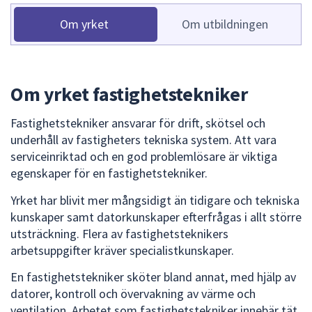
dem.
Om yrket
Om utbildningen
Om yrket fastighetstekniker
Fastighetstekniker ansvarar för drift, skötsel och
underhåll av fastigheters tekniska system. Att vara
serviceinriktad och en god problemlösare är viktiga
egenskaper för en fastighetstekniker.
Yrket har blivit mer mångsidigt än tidigare och tekniska
kunskaper samt datorkunskaper efterfrågas i allt större
utsträckning. Flera av fastighetsteknikers
arbetsuppgifter kräver specialistkunskaper.
En fastighetstekniker sköter bland annat, med hjälp av
datorer, kontroll och övervakning av värme och
ventilation. Arbetet som fastighetstekniker innebär tät