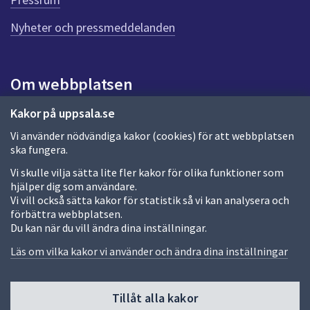
n
Nyheter och pressmeddelanden
a
s
i
d
Om webbplatsen
a
Om webbplatsen
Kakor på uppsala.se
Vi använder nödvändiga kakor (cookies) för att webbplatsen
Allmänna handlingar och diarium
ska fungera.
Behandling av personuppgifter
Vi skulle vilja sätta lite fler kakor för olika funktioner som
hjälper dig som användare.
Kakor
Vi vill också sätta kakor för statistik så vi kan analysera och
förbättra webbplatsen.
Språk (other languages)
Du kan när du vill ändra dina inställningar.
Tillgänglighetsredogörelse
Läs om vilka kakor vi använder och ändra dina inställningar
Tillåt alla kakor
Fler sätt att följa oss