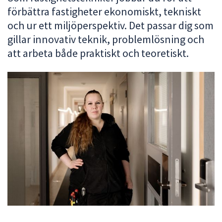
förbättra fastigheter ekonomiskt, tekniskt
att
presenteras
och ur ett miljöperspektiv. Det passar dig som
under
gillar innovativ teknik, problemlösning och
fältet.
att arbeta både praktiskt och teoretiskt.
Använd
piltangenterna
för
att
navigera
mellan
sökförslagen
och
enter
för
att
välja
något
av