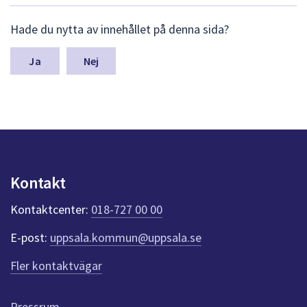
L
Hade du nytta av innehållet på denna sida?
ä
m
n
Nej
a
s
y
n
p
u
n
k
Kontakt
t
e
Kontaktcenter:
018-727 00 00
r
f
E-post:
uppsala.kommun@uppsala.se
ö
r
Fler kontaktvägar
d
e
n
Pressrum