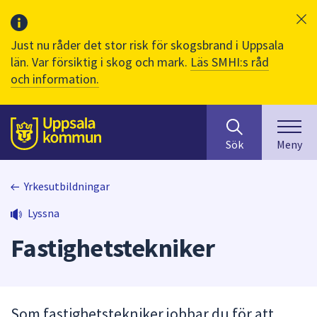
Just nu råder det stor risk för skogsbrand i Uppsala
län. Var försiktig i skog och mark.
Läs SMHI:s råd
och information.
Sök
huvudinnehåll
efter
Till sidans
Sök
Meny
innehåll
på
webbplatsen.
Yrkesutbildningar
När
Lyssna
du
börjar
Fastighetstekniker
skriva
i
sökfältet
kommer
Som fastighetstekniker jobbar du för att
sökförslag