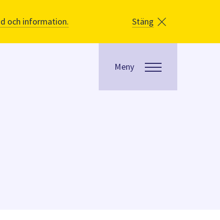
åd och information.
Stäng
Meny