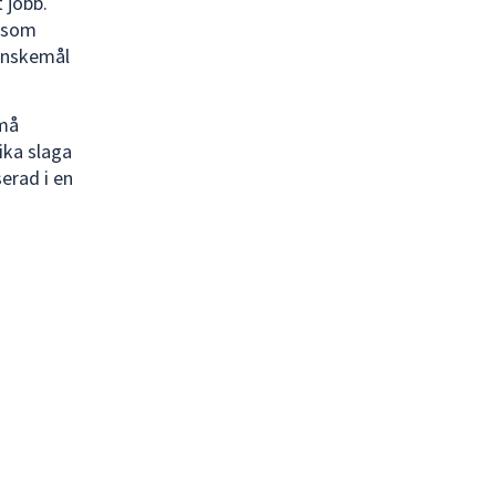
 jobb.
m som
önskemål
små
ika slaga
serad i en