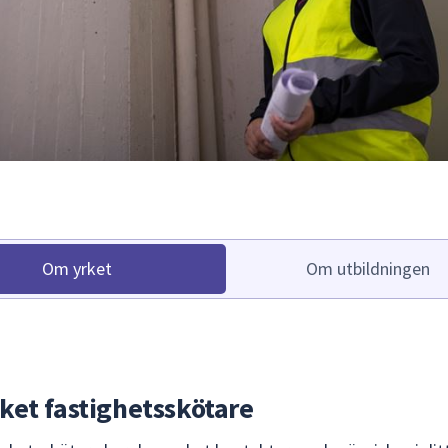
Om yrket
Om utbildningen
ket fastighetsskötare