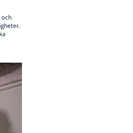
s och
igheter.
ska