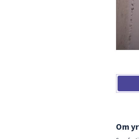
Om yr