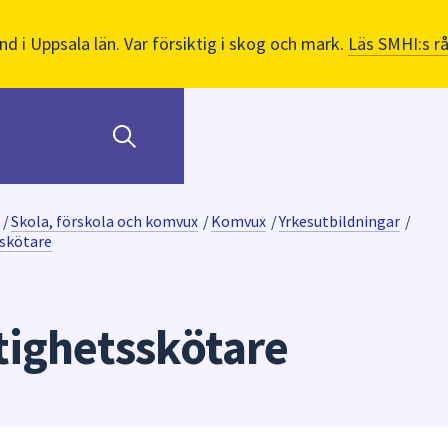
nd i Uppsala län. Var försiktig i skog och mark.
Läs SMHI:s r
/
Skola, förskola och komvux
/
Komvux
/
Yrkesutbildningar
/
sskötare
tighetsskötare