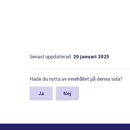
Senast uppdaterad:
20 januari 2025
Lämna
Hade du nytta av innehållet på denna sida?
synpunkter
för
denna
Nej
sida