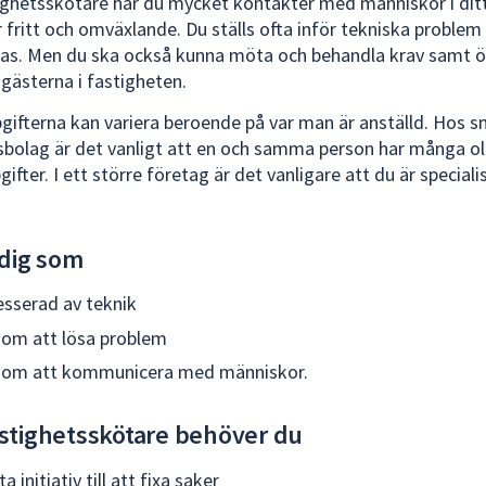
ghetsskötare har du mycket kontakter med människor i ditt
r fritt och omväxlande. Du ställs ofta inför tekniska proble
as. Men du ska också kunna möta och behandla krav samt 
sgästerna i fastigheten.
gifterna kan variera beroende på var man är anställd. Hos 
sbolag är det vanligt att en och samma person har många ol
ifter. I ett större företag är det vanligare att du är speciali
 dig som
resserad av teknik
 om att lösa problem
r om att kommunicera med människor.
stighetsskötare behöver du
a initiativ till att fixa saker