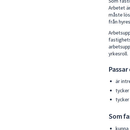
Som fasti
Arbetet ä
måste lös
från hyre
Arbetsupp
fastighet
arbetsuppg
yrkesroll.
Passar
är int
tycker
tycke
Som fa
kunna t