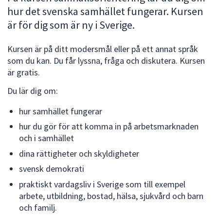
hur det svenska samhället fungerar. Kursen
att
presenteras
är för dig som är ny i Sverige.
under
fältet.
Kursen är på ditt modersmål eller på ett annat språk
Använd
som du kan. Du får lyssna, fråga och diskutera. Kursen
piltangenterna
är gratis.
för
Du lär dig om:
att
navigera
hur samhället fungerar
mellan
hur du gör för att komma in på arbetsmarknaden
sökförslagen
och i samhället
och
enter
dina rättigheter och skyldigheter
för
svensk demokrati
att
praktiskt vardagsliv i Sverige som till exempel
välja
arbete, utbildning, bostad, hälsa, sjukvård och barn
något
och familj.
av