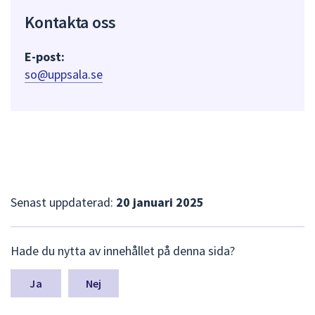
Kontakta oss
E-post:
so@uppsala.se
Senast uppdaterad:
20 januari 2025
L
Hade du nytta av innehållet på denna sida?
ä
m
n
Nej
a
s