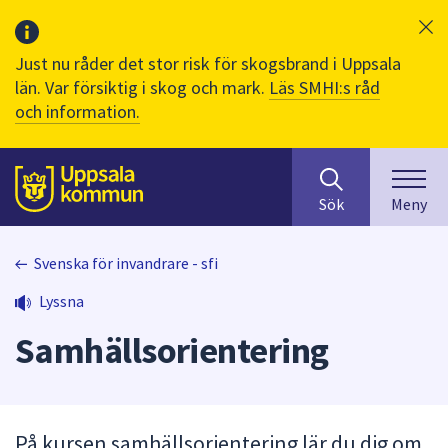
Just nu råder det stor risk för skogsbrand i Uppsala
län. Var försiktig i skog och mark.
Läs SMHI:s råd
och information.
Sök
huvudinnehåll
efter
Till sidans
Sök
Meny
innehåll
på
webbplatsen.
Svenska för invandrare - sfi
När
Lyssna
du
börjar
Samhällsorientering
skriva
i
sökfältet
kommer
På kursen samhällsorientering lär du dig om
sökförslag