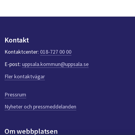
y
n
p
u
n
k
Kontakt
t
e
Kontaktcenter:
018-727 00 00
r
f
E-post:
uppsala.kommun@uppsala.se
ö
r
Fler kontaktvägar
d
e
n
Pressrum
n
Nyheter och pressmeddelanden
a
s
i
d
Om webbplatsen
a