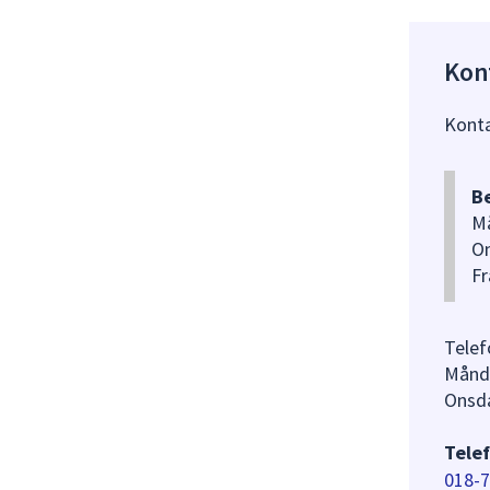
Kon
Konta
Be
Må
On
Fr
Telef
Månd
Onsda
Telef
018-7