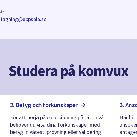
t:
ntagning@uppsala.se
Studera på komvux
2. Betyg och
förkunskaper
3. Ans
För att börja på en utbildning på rätt nivå
Här hit
behöver du visa dina förkunskaper med
ansöker
betyg, nivåtest, prövning eller validering.
antagen 