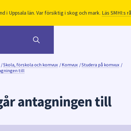
nd i Uppsala län. Var försiktig i skog och mark.
Läs SMHI:s r
/
Skola, förskola och komvux
/
Komvux
/
Studera på komvux
/
agningen till
går antagningen till