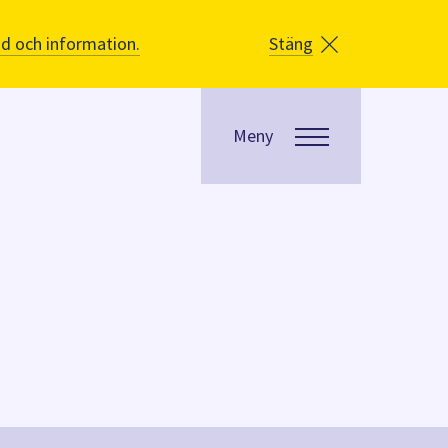
åd och information.
Stäng
Meny