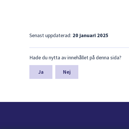
Senast uppdaterad:
20 januari 2025
Lämna
Hade du nytta av innehållet på denna sida?
synpunkter
för
denna
Nej
sida