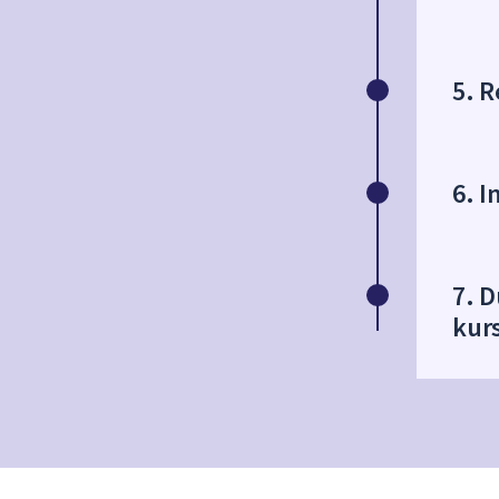
5. R
6. I
7. D
kurs