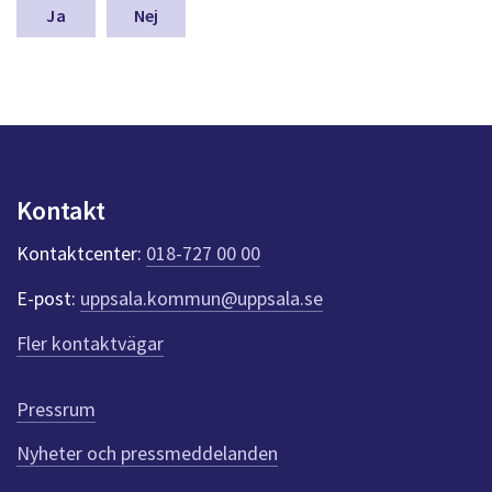
n
Nej
a
s
y
n
p
u
n
k
Kontakt
t
e
Kontaktcenter:
018-727 00 00
r
f
E-post:
uppsala.kommun@uppsala.se
ö
r
Fler kontaktvägar
d
e
n
Pressrum
n
Nyheter och pressmeddelanden
a
s