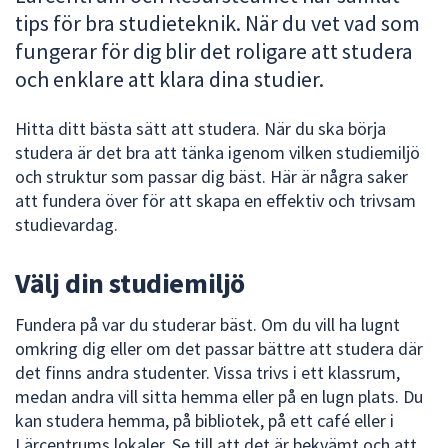
tips för bra studieteknik. När du vet vad som
att
presenteras
fungerar för dig blir det roligare att studera
under
och enklare att klara dina studier.
fältet.
Använd
Hitta ditt bästa sätt att studera. När du ska börja
piltangenterna
studera är det bra att tänka igenom vilken studiemiljö
för
och struktur som passar dig bäst. Här är några saker
att
att fundera över för att skapa en effektiv och trivsam
navigera
studievardag.
mellan
sökförslagen
Välj din studiemiljö
och
enter
Fundera på var du studerar bäst. Om du vill ha lugnt
för
omkring dig eller om det passar bättre att studera där
att
det finns andra studenter. Vissa trivs i ett klassrum,
välja
medan andra vill sitta hemma eller på en lugn plats. Du
något
kan studera hemma, på bibliotek, på ett café eller i
av
Lärcentrums lokaler. Se till att det är bekvämt och att