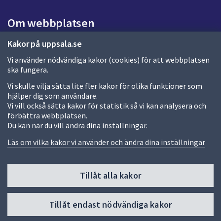
i
d
Om webbplatsen
a
Om webbplatsen
Kakor på uppsala.se
Vi använder nödvändiga kakor (cookies) för att webbplatsen
Allmänna handlingar och diarium
ska fungera.
Behandling av personuppgifter
Vi skulle vilja sätta lite fler kakor för olika funktioner som
hjälper dig som användare.
Kakor
Vi vill också sätta kakor för statistik så vi kan analysera och
förbättra webbplatsen.
Språk (other languages)
Du kan när du vill ändra dina inställningar.
Tillgänglighetsredogörelse
Läs om vilka kakor vi använder och ändra dina inställningar
Tillåt alla kakor
Fler sätt att följa oss
Till
Tillåt endast nödvändiga kakor
toppen
av