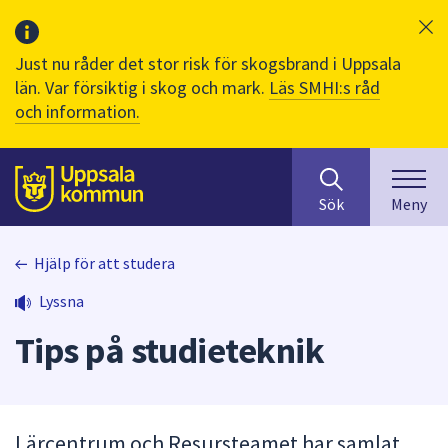
Just nu råder det stor risk för skogsbrand i Uppsala
län. Var försiktig i skog och mark.
Läs SMHI:s råd
och information.
Sök
huvudinnehåll
efter
Till sidans
Sök
Meny
innehåll
på
webbplatsen.
Hjälp för att studera
När
Lyssna
du
börjar
Tips på studieteknik
skriva
i
sökfältet
kommer
Lärcentrum och Resursteamet har samlat
sökförslag