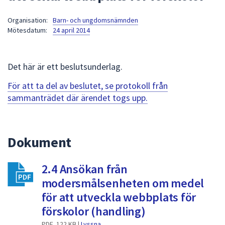
att
Organisation:
Barn- och ungdomsnämnden
presenteras
Mötesdatum:
24 april 2014
under
fältet.
Använd
Det här är ett beslutsunderlag.
piltangenterna
för
För att ta del av beslutet, se protokoll från
att
sammanträdet där ärendet togs upp.
navigera
mellan
sökförslagen
Dokument
och
enter
2.4 Ansökan från
för
att
modersmålsenheten om medel
välja
för att utveckla webbplats för
något
förskolor (handling)
av
PDF, 122 KB |
Lyssna