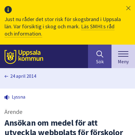
Just nu råder det stor risk för skogsbrand i Uppsala
län. Var försiktig i skog och mark.
Läs SMHI:s råd
och information.
Sök
huvudinnehåll
efter
Till sidans
Sök
Meny
innehåll
på
24 april 2014
webbplatsen.
När
du
Lyssna
börjar
skriva
Ärende
i
sökfältet
Ansökan om medel för att
kommer
utveckla webbplats för förskolor
sökförslag