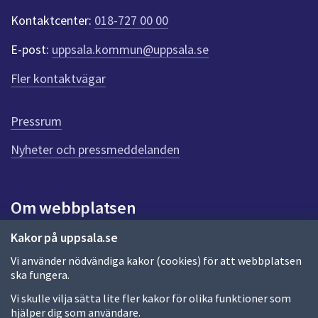
t
Kontaktcenter:
018-727 00 00
e
r
E-post:
uppsala.kommun@uppsala.se
f
ö
Fler kontaktvägar
r
d
e
Pressrum
n
n
Nyheter och pressmeddelanden
a
s
i
Om webbplatsen
d
a
Om webbplatsen
Kakor på uppsala.se
Vi använder nödvändiga kakor (cookies) för att webbplatsen
Allmänna handlingar och diarium
ska fungera.
Behandling av personuppgifter
Vi skulle vilja sätta lite fler kakor för olika funktioner som
hjälper dig som användare.