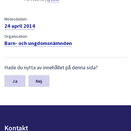
dem.
Mötesdatum:
24 april 2014
Organisation:
Barn- och ungdomsnämnden
L
Hade du nytta av innehållet på denna sida?
ä
m
n
Nej
a
s
y
n
p
u
n
Kontakt
k