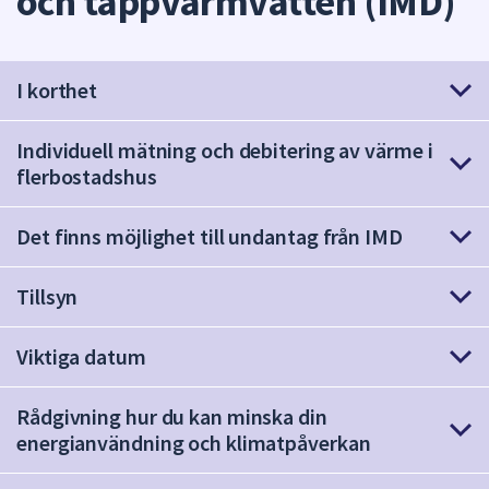
och tappvarmvatten (IMD)
att
presenteras
under
I korthet
fältet.
Använd
Individuell mätning och debitering av värme i
piltangenterna
flerbostadshus
för
att
navigera
Det finns möjlighet till undantag från IMD
mellan
sökförslagen
Tillsyn
och
enter
Viktiga datum
för
att
Rådgivning hur du kan minska din
välja
energianvändning och klimatpåverkan
något
av