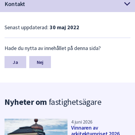
dem.
Kontakt
Senast uppdaterad:
30 maj 2022
L
Hade du nytta av innehållet på denna sida?
ä
m
n
Nej
a
s
y
n
p
Nyheter om
fastighetsägare
u
n
k
t
4 juni 2026
e
Vinnaren av
r
arkitekturpriset 2026