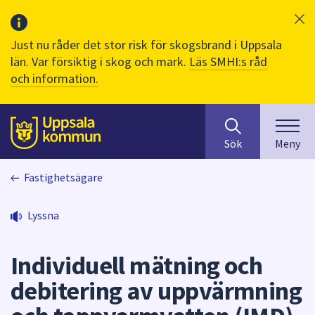
Just nu råder det stor risk för skogsbrand i Uppsala
län. Var försiktig i skog och mark.
Läs SMHI:s råd
och information.
Sök
huvudinnehåll
efter
Till sidans
Sök
Meny
innehåll
på
Fastighetsägare
webbplatsen.
När
du
Lyssna
börjar
skriva
Individuell mätning och
i
sökfältet
debitering av uppvärmning
kommer
sökförslag