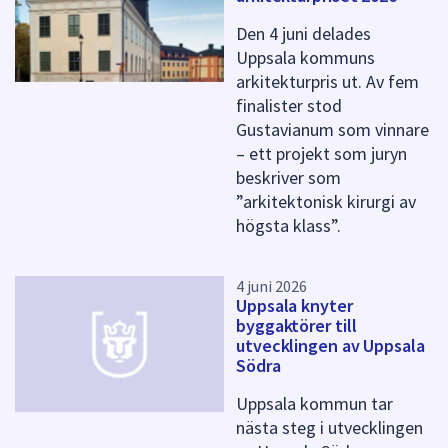
f
ö
Den 4 juni delades
r
Uppsala kommuns
d
arkitekturpris ut. Av fem
e
finalister stod
n
Gustavianum som vinnare
n
– ett projekt som juryn
a
beskriver som
s
i
”arkitektonisk kirurgi av
d
högsta klass”.
a
4 juni 2026
Uppsala knyter
byggaktörer till
utvecklingen av Uppsala
Södra
Uppsala kommun tar
nästa steg i utvecklingen