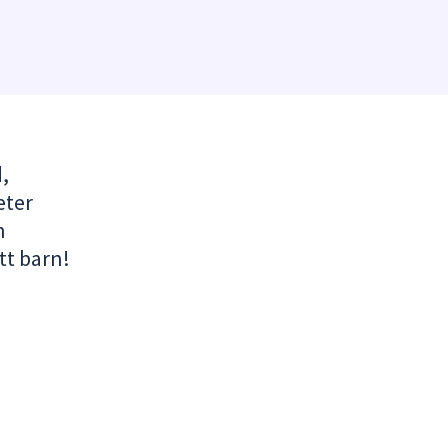
,
eter
n
tt barn!