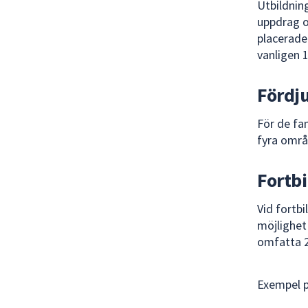
Utbildnin
uppdrag o
placerade
vanligen 
Fördj
För de fa
fyra områ
Fortb
Vid fortbi
möjlighet 
omfatta 2
Exempel 