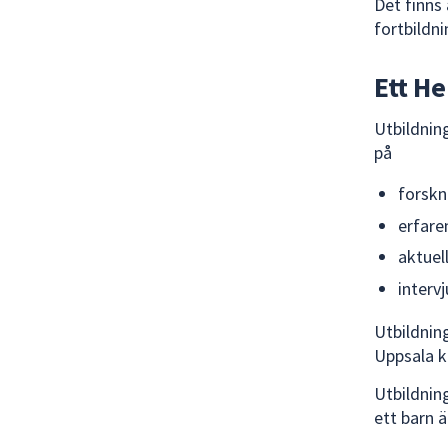
Det finns
fortbildni
Ett He
Utbildnin
på
forskn
erfare
aktuell
interv
Utbildnin
Uppsala
Utbildnin
ett barn 