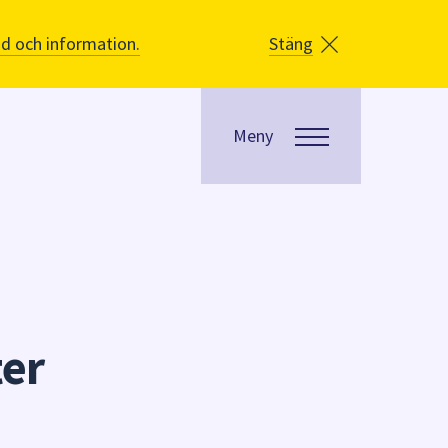
åd och information.
Stäng
Meny
ter