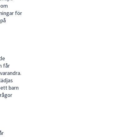
enom
ningar för
 på
nde
m får
 varandra.
lädjas
 ett barn
frågor
år