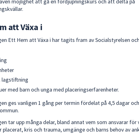
 även möjlighet att gå en fördjupningskurs och att delta på
ngskvällar.
m att Växa i
gen Ett Hem att Växa i har tagits fram av Socialstyrelsen oc
ing
nheter
 lagstiftning
juer med barn och unga med placeringserfarenheter.
gen ges vanligen 1 gång per termin fördelat på 4,5 dagar och
 kommun.
gen tar upp många delar, bland annat vem som ansvarar för 
är placerat, kris och trauma, umgänge och barns behov av an