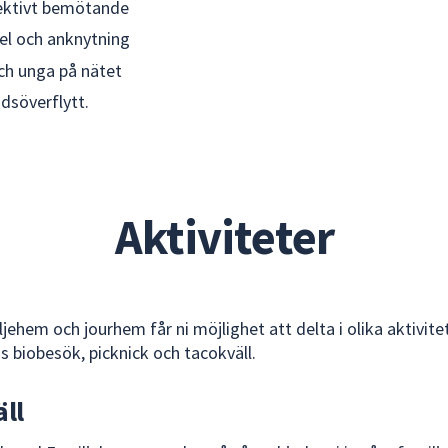
ektivt bemötande
l och anknytning
ch unga på nätet
dsöverflytt.
Aktiviteter
jehem och jourhem får ni möjlighet att delta i olika aktivite
s biobesök, picknick och tacokväll.
äll