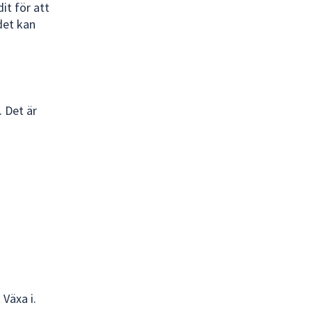
it för att
det kan
 Det är
 Växa i.