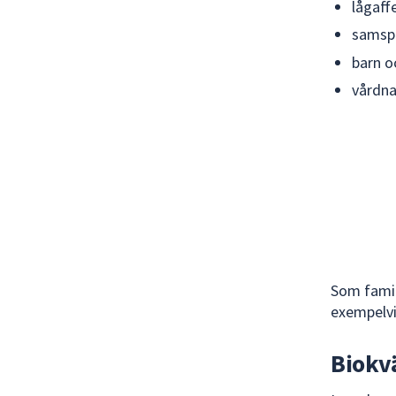
lågaff
samspe
barn o
vårdna
Som famil
exempelvi
Biokv