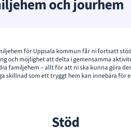
iljehem och jourhem
iljehem för Uppsala kommun får ni fortsatt stöd
ing och möjlighet att delta i gemensamma aktivit
ra familjehem – allt för att ni ska kunna göra de
iga skillnad som ett tryggt hem kan innebära för e
Stöd