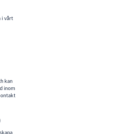
i vårt
ch kan
öd inom
kontakt
)
 skapa