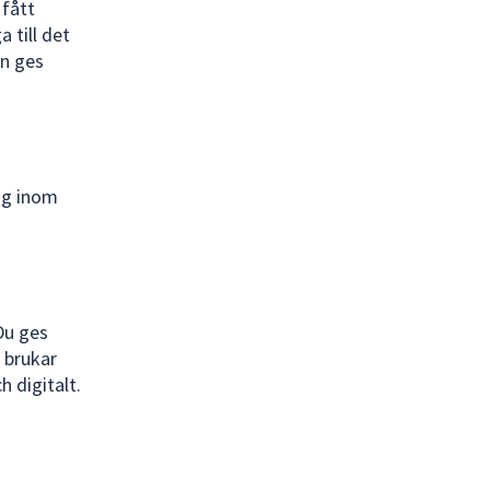
 fått
 till det
en ges
ng inom
Du ges
n brukar
 digitalt.