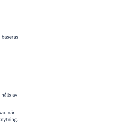
h baseras
 hålls av
vad när
knytning.