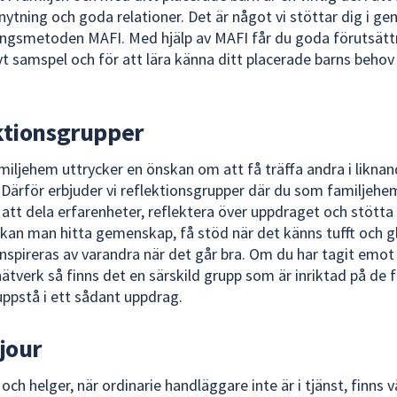
nytning och goda relationer. Det är något vi stöttar dig i g
ngsmetoden MAFI. Med hjälp av MAFI får du goda förutsätt
ivt samspel och för att lära känna ditt placerade barns behov
ktionsgrupper
iljehem uttrycker en önskan om att få träffa andra i likna
. Därför erbjuder vi reflektionsgrupper där du som familjehe
 att dela erfarenheter, reflektera över uppdraget och stötta
 kan man hitta gemenskap, få stöd när det känns tufft och g
nspireras av varandra när det går bra. Om du har tagit emot
nätverk så finns det en särskild grupp som är inriktad på de 
ppstå i ett sådant uppdrag.
ljour
 och helger, när ordinarie handläggare inte är i tjänst, finns v