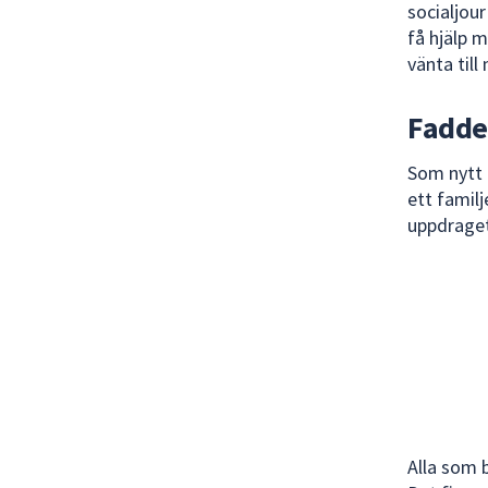
socialjour
få hjälp 
vänta till
Fadde
Som nytt 
ett famil
uppdrage
Alla som b