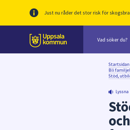
Just nu råder det stor risk för skogsbra
Sök
efter
huvudinnehåll
innehåll
Till sidans
på
webbplatsen.
När
Startsidan
du
Bli familj
Stöd, utbi
börjar
skriva
i
Lyssna
sökfältet
Stö
kommer
sökförslag
och
att
presenteras