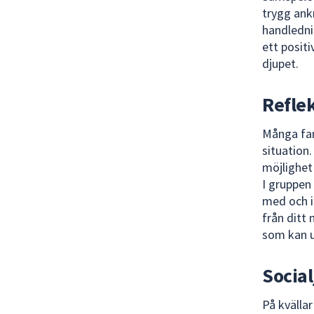
trygg ank
handledni
ett posit
djupet.
Refle
Många fam
situation
möjlighet
I gruppen
med och i
från ditt 
som kan u
Socia
På kvällar