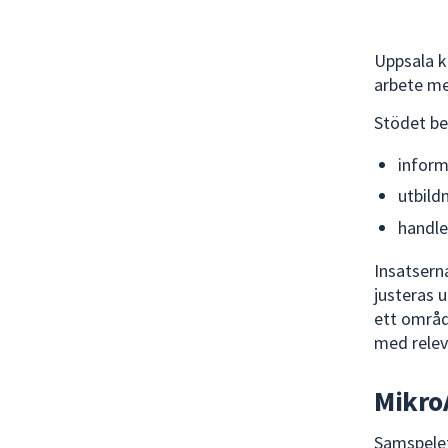
Uppsala k
arbete me
Stödet be
inform
utbild
handle
Insatsern
justeras 
ett områd
med rele
Mikro
Samspelet 