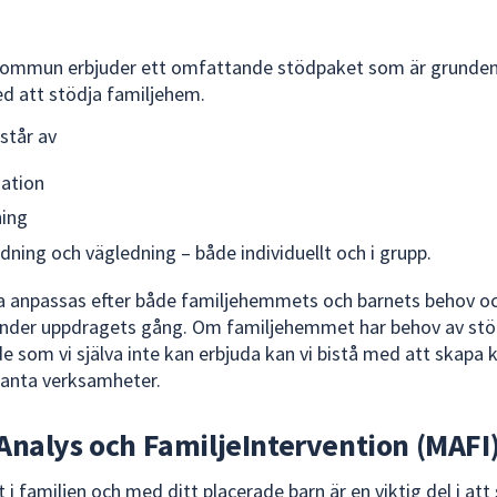
ommun erbjuder ett omfattande stödpaket som är grunden 
d att stödja familjehem.
står av
ation
ning
dning och vägledning – både individuellt och i grupp.
a anpassas efter både familjehemmets och barnets behov o
under uppdragets gång. Om familjehemmet har behov av st
e som vi själva inte kan erbjuda kan vi bistå med att skapa 
vanta verksamheter.
Analys och FamiljeIntervention (MAFI
i familjen och med ditt placerade barn är en viktig del i att