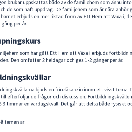
gen brukar uppskattas både av de familjehem som ännu inte
ch de som haft uppdrag. De familjehem som är nära anhöriga
 barnet erbjuds en mer riktad form av Ett Hem att Växa i, d
1 gång per år.
upningskurs
miljehem som har gått Ett Hem att Växa i erbjuds fortbildni
den. Den omfattar 2 heldagar och ges 1-2 gånger per år.
ildningskvällar
ldningskvällarna bjuds en föreläsare in inom ett visst tema. 
till efterföljande frågor och diskussion. Fortbildningskvälle
-3 timmar en vardagskväll. Det går att delta både fysiskt och
på teman är