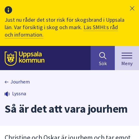
Just nu råder det stor risk för skogsbrand i Uppsala
län. Var försiktig i skog och mark.
Läs SMHI:s råd
och information.
Sök
huvudinnehåll
efter
Till sidans
Sök
Meny
innehåll
på
webbplatsen.
Jourhem
När
Lyssna
du
börjar
Så är det att vara jourhem
skriva
i
sökfältet
kommer
Christine och Oskar är jourhem och tar emot
sökförslag