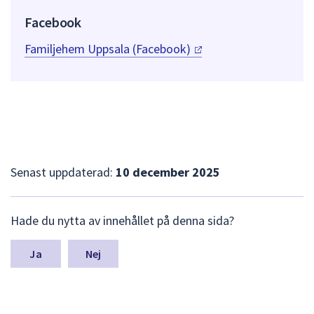
Facebook
Familjehem Uppsala
(Facebook)
Senast uppdaterad:
10 december 2025
L
Hade du nytta av innehållet på denna sida?
ä
m
n
Nej
a
s
y
n