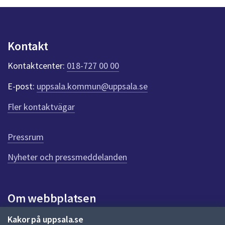
p
u
n
k
Kontakt
t
e
Kontaktcenter:
018-727 00 00
r
f
E-post:
uppsala.kommun@uppsala.se
ö
r
Fler kontaktvägar
d
e
n
Pressrum
n
Nyheter och pressmeddelanden
a
s
i
d
Om webbplatsen
a
Om webbplatsen
Kakor på uppsala.se