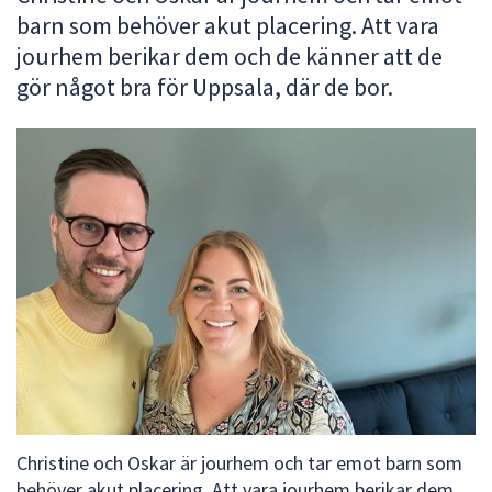
barn som behöver akut placering. Att vara
att
presenteras
jourhem berikar dem och de känner att de
under
gör något bra för Uppsala, där de bor.
fältet.
Använd
piltangenterna
för
att
navigera
mellan
sökförslagen
och
enter
för
att
välja
något
Christine och Oskar är jourhem och tar emot barn som
av
behöver akut placering. Att vara jourhem berikar dem