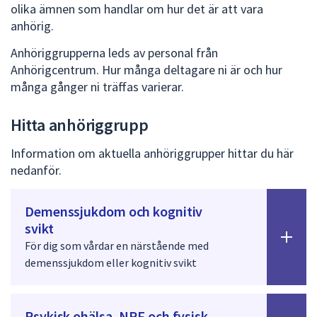
dem.
olika ämnen som handlar om hur det är att vara
anhörig.
Anhöriggrupperna leds av personal från
Anhörigcentrum. Hur många deltagare ni är och hur
många gånger ni träffas varierar.
Hitta anhöriggrupp
Information om aktuella anhöriggrupper hittar du här
nedanför.
Demenssjukdom och kognitiv
svikt
För dig som vårdar en närstående med
demenssjukdom eller kognitiv svikt
Psykisk ohälsa, NPF och fysisk