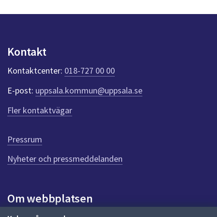
n
p
u
n
k
Kontakt
t
e
Kontaktcenter:
018-727 00 00
r
f
E-post:
uppsala.kommun@uppsala.se
ö
r
Fler kontaktvägar
d
e
n
Pressrum
n
Nyheter och pressmeddelanden
a
s
i
d
Om webbplatsen
a
Om webbplatsen