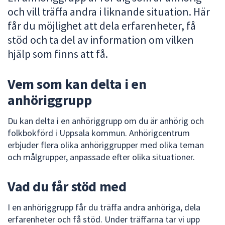
och vill träffa andra i liknande situation. Här
att
presenteras
får du möjlighet att dela erfarenheter, få
under
stöd och ta del av information om vilken
fältet.
hjälp som finns att få.
Använd
piltangenterna
Vem som kan delta i en
för
att
anhöriggrupp
navigera
mellan
Du kan delta i en anhöriggrupp om du är anhörig och
sökförslagen
folkbokförd i Uppsala kommun. Anhörigcentrum
och
erbjuder flera olika anhöriggrupper med olika teman
enter
och målgrupper, anpassade efter olika situationer.
för
att
Vad du får stöd med
välja
något
I en anhöriggrupp får du träffa andra anhöriga, dela
av
erfarenheter och få stöd. Under träffarna tar vi upp