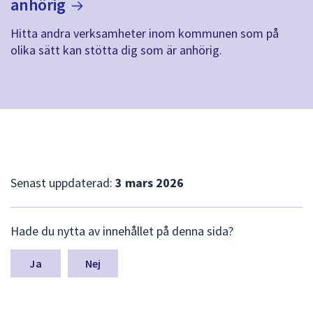
anhörig
Hitta andra verksamheter inom kommunen som på
olika sätt kan stötta dig som är anhörig.
Senast uppdaterad:
3 mars 2026
L
Hade du nytta av innehållet på denna sida?
ä
m
n
Nej
a
s
y