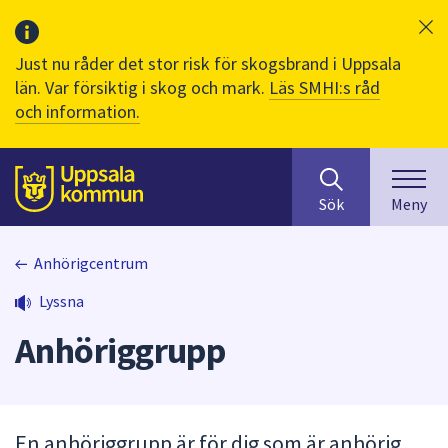
Just nu råder det stor risk för skogsbrand i Uppsala
län. Var försiktig i skog och mark.
Läs SMHI:s råd
och information.
Sök
huvudinnehåll
efter
Till sidans
Sök
Meny
innehåll
på
webbplatsen.
Anhörigcentrum
När
Lyssna
du
börjar
Anhöriggrupp
skriva
i
sökfältet
kommer
En anhöriggrupp är för dig som är anhörig
sökförslag