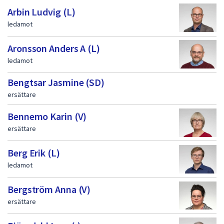
a
Arbin Ludvig (L)
ledamot
s
i
Aronsson Anders A (L)
d
ledamot
a
Bengtsar Jasmine (SD)
1
ersättare
Bennemo Karin (V)
ersättare
Berg Erik (L)
ledamot
Bergström Anna (V)
ersättare