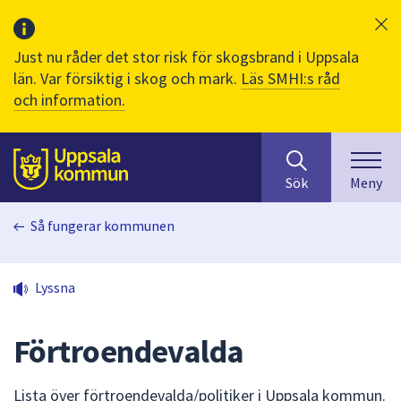
Just nu råder det stor risk för skogsbrand i Uppsala
län. Var försiktig i skog och mark.
Läs SMHI:s råd
och information.
Sök
huvudinnehåll
efter
Till sidans
Sök
Meny
innehåll
på
Så fungerar kommunen
webbplatsen.
När
du
Lyssna
börjar
skriva
i
Förtroendevalda
sökfältet
kommer
Lista över förtroendevalda/politiker i Uppsala kommun.
sökförslag