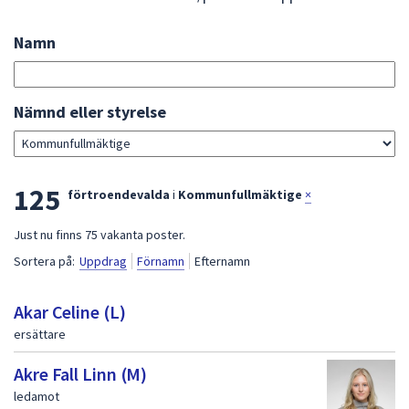
att
presenteras
Namn
Sök
under
bland
fältet.
förtroendevalda
Använd
Gå
Nämnd eller styrelse
piltangenterna
direkt
för
till
att
sökresultat
L
125
navigera
förtroendevalda
i
Kommunfullmäktige
×
mellan
i
Just nu finns 75 vakanta poster.
sökförslagen
s
och
Sortera på:
Uppdrag
Förnamn
Efternamn
t
enter
för
a
Akar Celine (L)
att
ersättare
m
välja
e
något
Akre Fall Linn (M)
av
d
ledamot