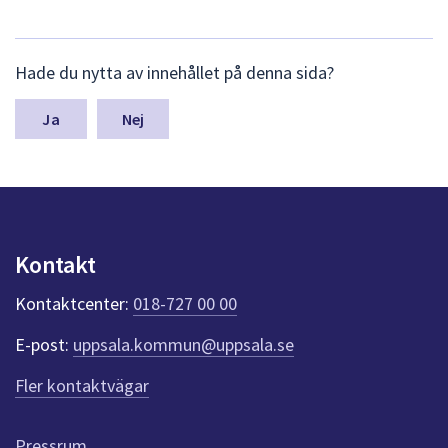
L
Hade du nytta av innehållet på denna sida?
ä
m
n
Nej
a
s
y
n
p
u
Kontakt
n
k
Kontaktcenter:
018-727 00 00
t
e
E-post:
uppsala.kommun@uppsala.se
r
f
Fler kontaktvägar
ö
r
d
Pressrum