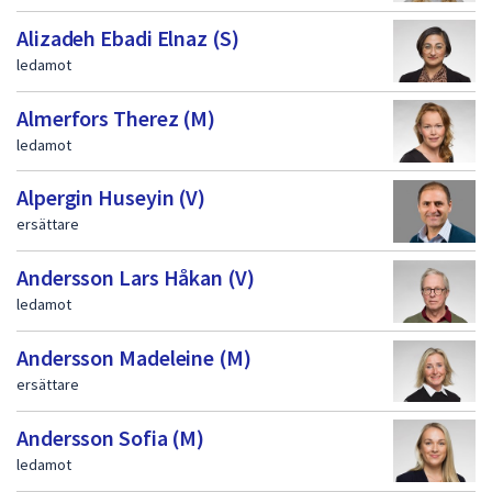
dem.
f
Alizadeh Ebadi Elnaz (S)
ö
ledamot
r
Almerfors Therez (M)
t
ledamot
r
o
Alpergin Huseyin (V)
ersättare
e
n
Andersson Lars Håkan (V)
d
ledamot
e
Andersson Madeleine (M)
v
ersättare
a
Andersson Sofia (M)
l
ledamot
d