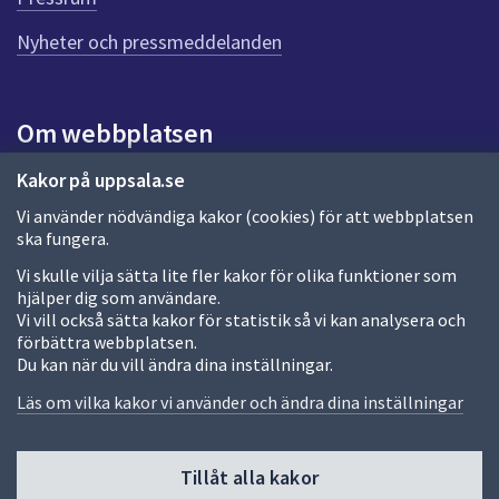
e
n
Nyheter och pressmeddelanden
n
a
s
i
Om webbplatsen
d
a
Om webbplatsen
Kakor på uppsala.se
Vi använder nödvändiga kakor (cookies) för att webbplatsen
Allmänna handlingar och diarium
ska fungera.
Behandling av personuppgifter
Vi skulle vilja sätta lite fler kakor för olika funktioner som
hjälper dig som användare.
Kakor
Vi vill också sätta kakor för statistik så vi kan analysera och
förbättra webbplatsen.
Språk (other languages)
Du kan när du vill ändra dina inställningar.
Tillgänglighetsredogörelse
Läs om vilka kakor vi använder och ändra dina inställningar
Tillåt alla kakor
Fler sätt att följa oss