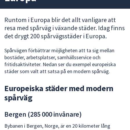
att
presenteras
Runtom i Europa blir det allt vanligare att
under
resa med spårväg i växande städer. Idag finns
fältet.
Använd
det drygt 200 spårvägsstäder i Europa.
piltangenterna
för
Spårvägen förbättrar möjligheten att ta sig mellan
att
bostäder, arbetsplatser, samhällsservice och
navigera
fritidsaktiviteter. Nedan ser du exempel europeiska
mellan
städer som valt att satsa på en modern spårväg.
sökförslagen
och
Europeiska städer med modern
enter
spårväg
för
att
välja
Bergen (285 000 invånare)
något
av
Bybanen i Bergen, Norge, är en 20 kilometer lång