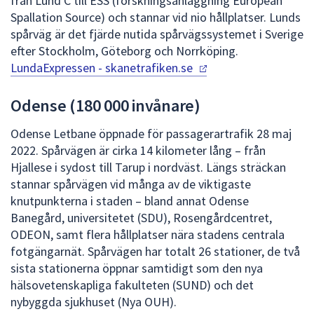
från Lund C till ESS (forskningsanläggning European
Spallation Source) och stannar vid nio hållplatser. Lunds
spårväg är det fjärde nutida spårvägssystemet i Sverige
efter Stockholm, Göteborg och Norrköping.
LundaExpressen
- skanetrafiken.se
Odense (180 000 invånare)
Odense Letbane öppnade för passagerartrafik 28 maj
2022. Spårvägen är cirka 14 kilometer lång – från
Hjallese i sydost till Tarup i nordväst. Längs sträckan
stannar spårvägen vid många av de viktigaste
knutpunkterna i staden – bland annat Odense
Banegård, universitetet (SDU), Rosengårdcentret,
ODEON, samt flera hållplatser nära stadens centrala
fotgängarnät. Spårvägen har totalt 26 stationer, de två
sista stationerna öppnar samtidigt som den nya
hälsovetenskapliga fakulteten (SUND) och det
nybyggda sjukhuset (Nya OUH).