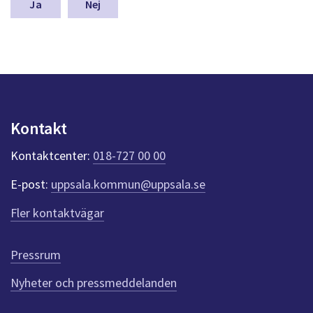
n
Nej
a
s
y
n
p
u
n
k
Kontakt
t
e
Kontaktcenter:
018-727 00 00
r
f
E-post:
uppsala.kommun@uppsala.se
ö
r
Fler kontaktvägar
d
e
n
Pressrum
n
Nyheter och pressmeddelanden
a
s
i