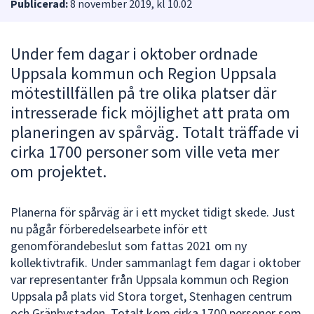
Publicerad:
8 november 2019, kl 10.02
att
presenteras
under
Under fem dagar i oktober ordnade
fältet.
Uppsala kommun och Region Uppsala
Använd
mötestillfällen på tre olika platser där
piltangenterna
intresserade fick möjlighet att prata om
för
planeringen av spårväg. Totalt träffade vi
att
cirka 1700 personer som ville veta mer
navigera
mellan
om projektet.
sökförslagen
och
Planerna för spårväg är i ett mycket tidigt skede. Just
enter
nu pågår förberedelsearbete inför ett
för
genomförandebeslut som fattas 2021 om ny
att
kollektivtrafik. Under sammanlagt fem dagar i oktober
välja
var representanter från Uppsala kommun och Region
något
Uppsala på plats vid Stora torget, Stenhagen centrum
av
och Gränbystaden. Totalt kom cirka 1700 personer som