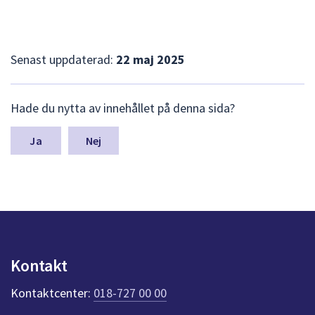
Senast uppdaterad:
22 maj 2025
L
Hade du nytta av innehållet på denna sida?
ä
m
n
Nej
a
s
y
n
p
u
n
k
Kontakt
t
e
Kontaktcenter:
018-727 00 00
r