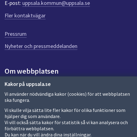
f
E-post:
uppsala.kommun@uppsala.se
ö
r
Fler kontaktvägar
d
e
n
Pressrum
n
Nyheter och pressmeddelanden
a
s
i
d
Om webbplatsen
a
Om webbplatsen
Kakor på uppsala.se
Vi använder nödvändiga kakor (cookies) för att webbplatsen
Allmänna handlingar och diarium
ska fungera.
Behandling av personuppgifter
Vi skulle vilja sätta lite fler kakor för olika funktioner som
hjälper dig som användare.
Kakor
Vi vill också sätta kakor för statistik så vi kan analysera och
förbättra webbplatsen.
Språk (other languages)
Du kan när du vill ändra dina inställningar.