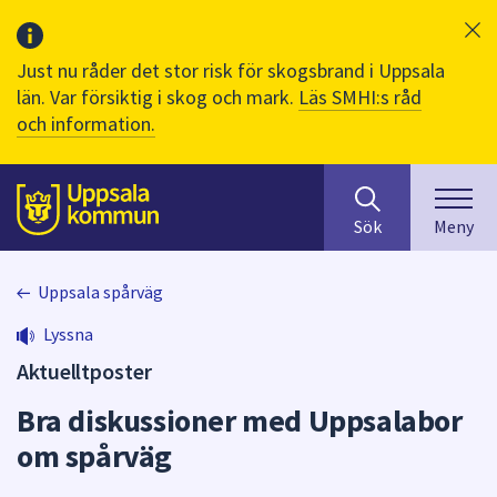
Just nu råder det stor risk för skogsbrand i Uppsala
län. Var försiktig i skog och mark.
Läs SMHI:s råd
och information.
Sök
huvudinnehåll
efter
Till sidans
Sök
Meny
innehåll
på
webbplatsen.
Uppsala spårväg
När
Lyssna
du
börjar
Aktuelltposter
skriva
Bra diskussioner med Uppsalabor
i
sökfältet
om spårväg
kommer
sökförslag