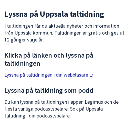
att
Lyssna på Uppsala taltidning
presenteras
under
I taltidningen får du aktuella nyheter och information
fältet.
från Uppsala kommun. Taltidningen är gratis och ges ut
Använd
12 gånger varje år.
piltangenterna
för
Klicka på länken och lyssna på
att
navigera
taltidningen
mellan
Lyssna på taltidningen i din
webbläsare
sökförslagen
och
Lyssna på taltidning som podd
enter
för
Du kan lyssna på taltidningen i appen Legimus och de
att
flesta vanliga podcastspelare. Sök på Uppsala
välja
taltidning i din podcastspelare.
något
av