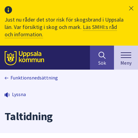
Just nu råder det stor risk för skogsbrand i Uppsala
län. Var försiktig i skog och mark.
Läs SMHI:s råd
och information.
Sök
huvudinnehåll
efter
Till sidans
Sök
Meny
innehåll
på
Funktionsnedsättning
webbplatsen.
När
du
Lyssna
börjar
skriva
Taltidning
i
sökfältet
kommer
sökförslag