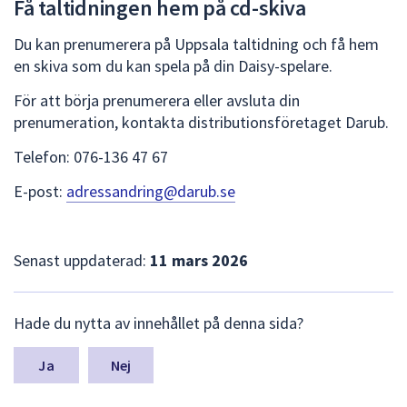
Få taltidningen hem på cd-skiva
dem.
Du kan prenumerera på Uppsala taltidning och få hem
en skiva som du kan spela på din Daisy-spelare.
För att börja prenumerera eller avsluta din
prenumeration, kontakta distributionsföretaget Darub.
Telefon: 076-136 47 67
E-post:
adressandring@darub.se
Senast uppdaterad:
11 mars 2026
L
Hade du nytta av innehållet på denna sida?
ä
m
n
Nej
a
s