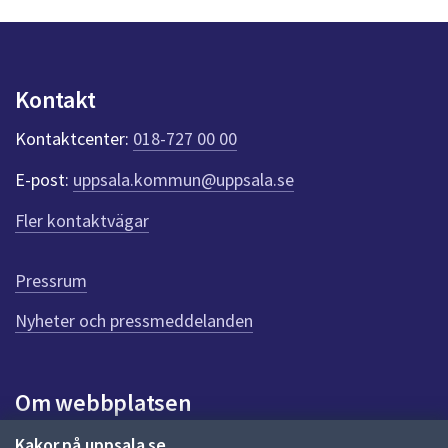
y
n
p
u
Kontakt
n
k
Kontaktcenter:
018-727 00 00
t
e
E-post:
uppsala.kommun@uppsala.se
r
f
Fler kontaktvägar
ö
r
d
Pressrum
e
n
Nyheter och pressmeddelanden
n
a
s
i
Om webbplatsen
d
a
Om webbplatsen
Kakor på uppsala.se