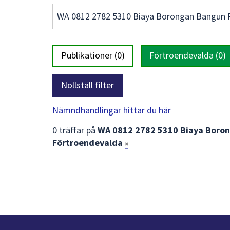
Sök
Fältet
efter
har
innehåll
autocomplete.
Gå
på
direkt
Publikationer (0)
Förtroendevalda (0)
webbplatsen.
till
När
sökresultat
du
Nollställ filter
börjar
skriva
Nämndhandlingar hittar du här
i
Lista
0 träffar på
WA 0812 2782 5310 Biaya Boron
sökfältet
Förtroendevalda
med
kommer
×
sökförslag
sökresultat
att
presenteras
under
fältet.
Använd