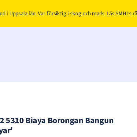
nd i Uppsala län. Var försiktig i skog och mark.
Läs SMHI:s r
82 5310 Biaya Borongan Bangun
yar'