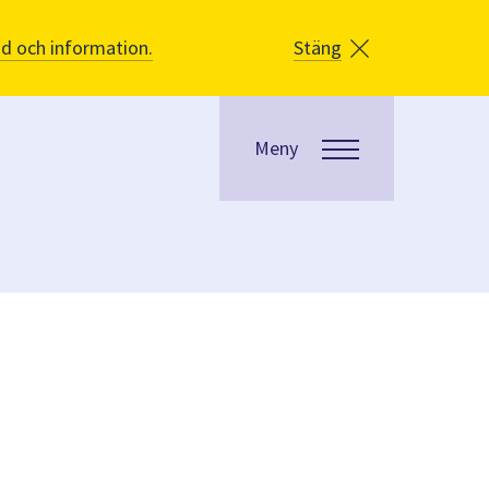
åd och information.
Stäng
Meny