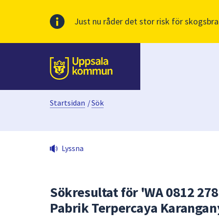
Just nu råder det stor risk för skogsbra
huvudinnehåll
Till sidans
Startsidan
/
Sök
Lyssna
Sökresultat för 'WA 0812 27
Pabrik Terpercaya Karangan