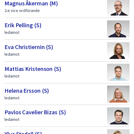
dem.
Magnus Åkerman (M)
f
2:e vice ordförande
ö
Erik Pelling (S)
r
ledamot
t
r
Eva Christiernin (S)
o
ledamot
e
Mattias Kristenson (S)
n
ledamot
d
Helena Ersson (S)
e
ledamot
v
a
Pavlos Cavelier Bizas (S)
ledamot
l
d
Ylva Stadell (S)