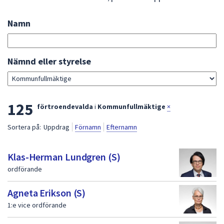
att
presenteras
Namn
Sök
under
bland
fältet.
förtroendevalda
Använd
Gå
Nämnd eller styrelse
piltangenterna
direkt
för
till
att
sökresultat
L
125
navigera
förtroendevalda
i
Kommunfullmäktige
×
mellan
i
Sortera på:
Uppdrag
Förnamn
Efternamn
sökförslagen
s
och
t
enter
Klas-Herman Lundgren (S)
för
a
ordförande
att
m
välja
Agneta Erikson (S)
e
något
1:e vice ordförande
av
d