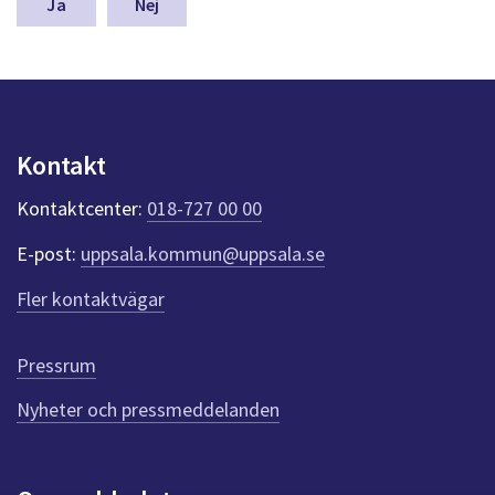
n
Nej
a
s
y
n
p
u
Kontakt
n
k
Kontaktcenter:
018-727 00 00
t
e
E-post:
uppsala.kommun@uppsala.se
r
f
Fler kontaktvägar
ö
r
d
Pressrum
e
n
Nyheter och pressmeddelanden
n
a
s
i