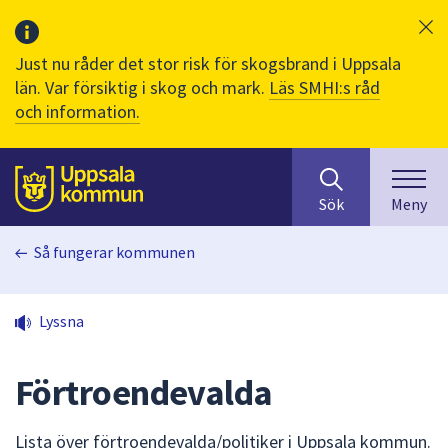
Just nu råder det stor risk för skogsbrand i Uppsala
län. Var försiktig i skog och mark.
Läs SMHI:s råd
och information.
Sök
huvudinnehåll
efter
Till sidans
Sök
Meny
innehåll
på
Så fungerar kommunen
webbplatsen.
När
du
Lyssna
börjar
skriva
i
Förtroendevalda
sökfältet
kommer
Lista över förtroendevalda/politiker i Uppsala kommun.
sökförslag