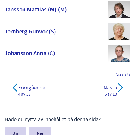
Jansson Mattias (M) (M)
Jernberg Gunvor (S)
Johansson Anna (C)
Visa alla
Föregående
Nästa
4 av 13
6 av 13
L
Hade du nytta av innehållet på denna sida?
ä
m
n
Nej