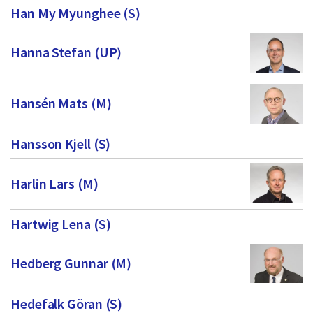
dem.
Han My Myunghee (S)
f
ö
Hanna Stefan (UP)
r
t
Hansén Mats (M)
r
o
Hansson Kjell (S)
e
n
Harlin Lars (M)
d
e
Hartwig Lena (S)
v
a
Hedberg Gunnar (M)
l
Hedefalk Göran (S)
d