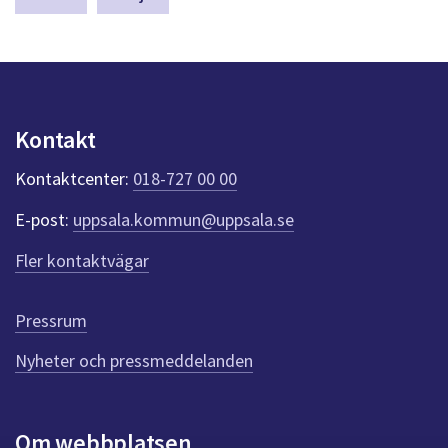
a
s
y
n
p
u
Kontakt
n
k
Kontaktcenter:
018-727 00 00
t
e
E-post:
uppsala.kommun@uppsala.se
r
f
Fler kontaktvägar
ö
r
d
Pressrum
e
n
Nyheter och pressmeddelanden
n
a
s
i
Om webbplatsen