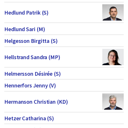
a
Hedlund Patrik (S)
s
i
Hedlund Sari (M)
d
Helgesson Birgitta (S)
a
5
Hellstrand Sandra (MP)
Helmersson Désirée (S)
Hennerfors Jenny (V)
Hermanson Christian (KD)
Hetzer Catharina (S)