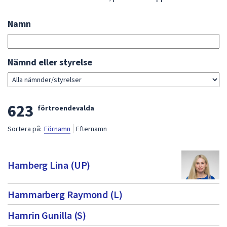
att
presenteras
Namn
Sök
under
bland
fältet.
förtroendevalda
Använd
Gå
Nämnd eller styrelse
piltangenterna
direkt
för
till
att
sökresultat
L
623
navigera
förtroendevalda
mellan
i
Sortera på:
Förnamn
Efternamn
sökförslagen
s
och
t
enter
Hamberg Lina (UP)
för
a
att
m
Hammarberg Raymond (L)
välja
e
något
Hamrin Gunilla (S)
av
d