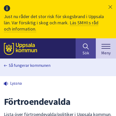
Just nu råder det stor risk för skogsbrand i Uppsala
län. Var försiktig i skog och mark.
Läs SMHI:s råd
och information.
Sök
huvudinnehåll
efter
Till sidans
Sök
Meny
innehåll
på
Så fungerar kommunen
webbplatsen.
När
du
Lyssna
börjar
skriva
i
Förtroendevalda
sökfältet
kommer
Lista över förtroendevalda/politiker i Uppsala kommun.
sökförslag