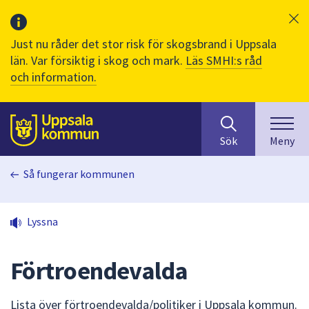
Just nu råder det stor risk för skogsbrand i Uppsala
län. Var försiktig i skog och mark.
Läs SMHI:s råd
och information.
Sök
huvudinnehåll
efter
Till sidans
Sök
Meny
innehåll
på
Så fungerar kommunen
webbplatsen.
När
du
Lyssna
börjar
skriva
i
Förtroendevalda
sökfältet
kommer
Lista över förtroendevalda/politiker i Uppsala kommun.
sökförslag