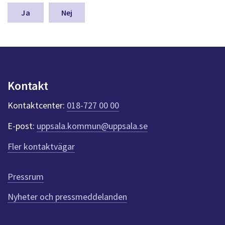
m
n
Nej
a
s
y
n
p
u
Kontakt
n
k
Kontaktcenter:
018-727 00 00
t
e
E-post:
uppsala.kommun@uppsala.se
r
f
Fler kontaktvägar
ö
r
d
Pressrum
e
n
Nyheter och pressmeddelanden
n
a
s