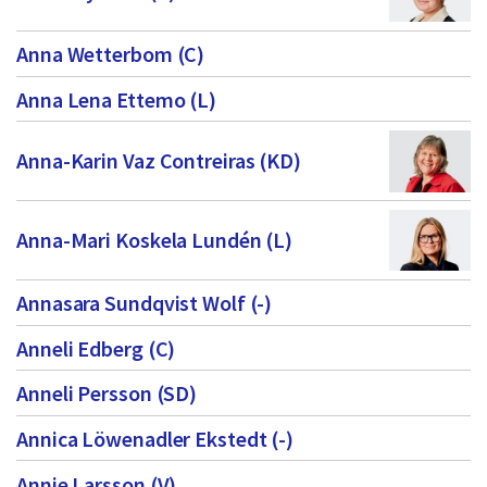
dem.
f
Anna Wetterbom (C)
ö
r
Anna Lena Ettemo (L)
t
Anna-Karin Vaz Contreiras (KD)
r
o
e
Anna-Mari Koskela Lundén (L)
n
d
Annasara Sundqvist Wolf (-)
e
Anneli Edberg (C)
v
Anneli Persson (SD)
a
Annica Löwenadler Ekstedt (-)
l
d
Annie Larsson (V)