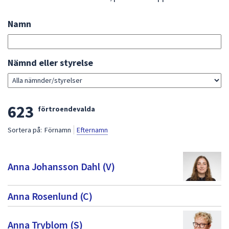
att
presenteras
Namn
Sök
under
bland
fältet.
förtroendevalda
Använd
Gå
Nämnd eller styrelse
piltangenterna
direkt
för
till
att
sökresultat
L
623
navigera
förtroendevalda
mellan
i
Sortera på:
Förnamn
Efternamn
sökförslagen
s
och
t
enter
Anna Johansson Dahl (V)
för
a
att
m
Anna Rosenlund (C)
välja
e
något
av
d
Anna Tryblom (S)