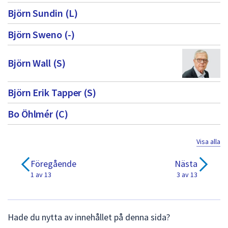
Björn Sundin (L)
Björn Sweno (-)
Björn Wall (S)
Björn Erik Tapper (S)
Bo Öhlmér (C)
Visa alla
Föregående
Nästa
1 av 13
3 av 13
L
Hade du nytta av innehållet på denna sida?
ä