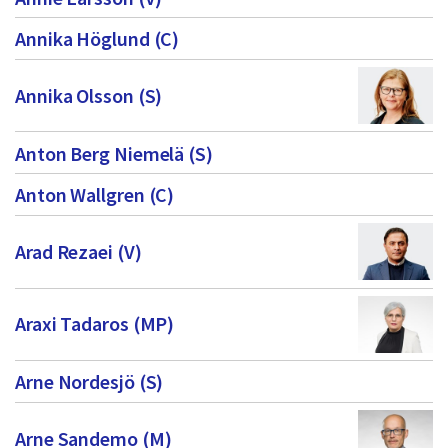
a
Annika Höglund (C)
s
i
Annika Olsson (S)
d
a
Anton Berg Niemelä (S)
2
Anton Wallgren (C)
Arad Rezaei (V)
Araxi Tadaros (MP)
Arne Nordesjö (S)
Arne Sandemo (M)