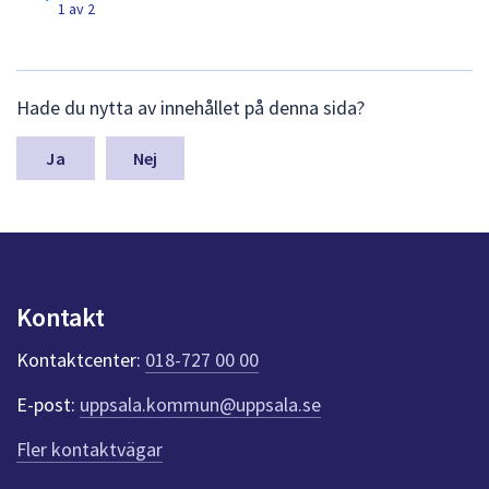
p
1 av 2
u
b
L
Hade du nytta av innehållet på denna sida?
l
ä
m
i
n
Nej
a
k
s
a
y
n
t
p
i
u
Kontakt
n
o
k
n
Kontaktcenter:
018-727 00 00
t
e
e
E-post:
uppsala.kommun@uppsala.se
r
r
f
Fler kontaktvägar
ö
s
r