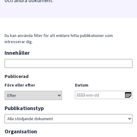
och andra dokument.
att
presenteras
under
fältet.
Använd
Du kan använda filter för att enklare hitta publikationer som
intresserar dig.
piltangenterna
för
Innehåller
Sök
att
bland
navigera
publikationerna
mellan
Gå
Publicerad
sökförslagen
direkt
Före eller efter
Datum
och
till
enter
sökresultat
för
Publikationstyp
att
välja
något
Organisation
av