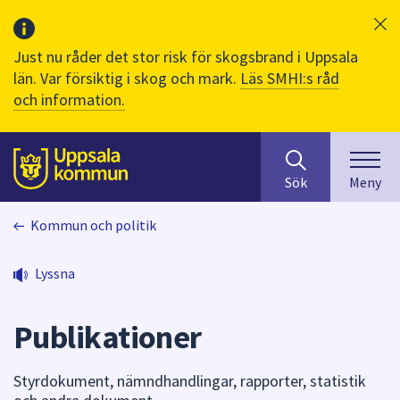
Just nu råder det stor risk för skogsbrand i Uppsala
län. Var försiktig i skog och mark.
Läs SMHI:s råd
och information.
Sök
huvudinnehåll
efter
Till sidans
Sök
Meny
innehåll
på
Kommun och politik
webbplatsen.
När
du
Lyssna
börjar
skriva
Publikationer
i
sökfältet
kommer
Styrdokument, nämndhandlingar, rapporter, statistik
sökförslag