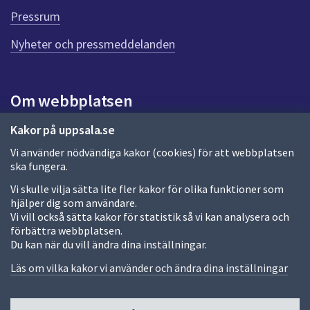
i
d
Pressrum
e
d
n
Nyheter och pressmeddelanden
a
n
a
2
s
i
Om webbplatsen
d
a
Om webbplatsen
Kakor på uppsala.se
Vi använder nödvändiga kakor (cookies) för att webbplatsen
Allmänna handlingar och diarium
ska fungera.
Behandling av personuppgifter
Vi skulle vilja sätta lite fler kakor för olika funktioner som
hjälper dig som användare.
Kakor
Vi vill också sätta kakor för statistik så vi kan analysera och
förbättra webbplatsen.
Språk (other languages)
Du kan när du vill ändra dina inställningar.
Tillgänglighetsredogörelse
Läs om vilka kakor vi använder och ändra dina inställningar