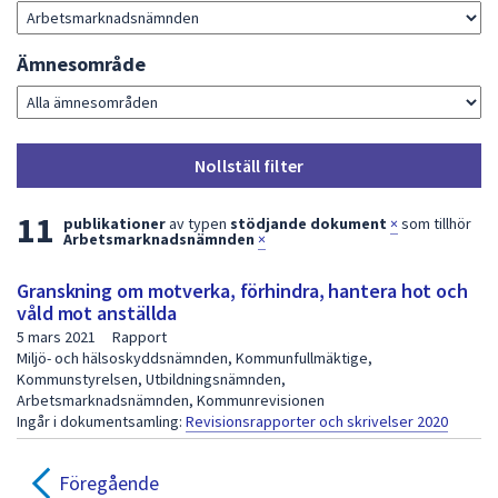
dem.
Ämnesområde
Nollställ filter
L
11
publikationer
av typen
stödjande dokument
×
som tillhör
Arbetsmarknadsnämnden
×
i
Granskning om motverka, förhindra, hantera hot och
s
våld mot anställda
t
5 mars 2021
Rapport
Miljö- och hälsoskyddsnämnden, Kommunfullmäktige,
a
Kommunstyrelsen, Utbildningsnämnden,
m
Arbetsmarknadsnämnden, Kommunrevisionen
Ingår i dokumentsamling:
Revisionsrapporter och skrivelser 2020
e
d
Föregående