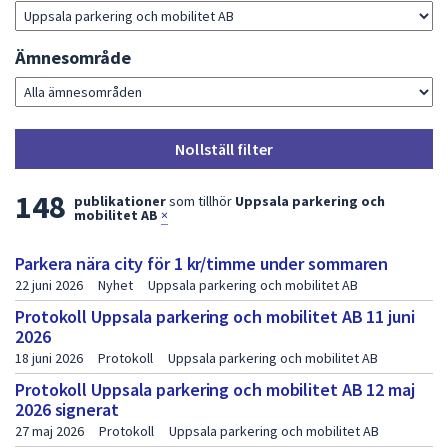
dem.
Ämnesområde
Nollställ filter
L
148
publikationer
som tillhör
Uppsala parkering och
mobilitet AB
×
i
s
Parkera nära city för 1 kr/timme under sommaren
22 juni 2026
Nyhet
Uppsala parkering och mobilitet AB
t
Protokoll Uppsala parkering och mobilitet AB 11 juni
a
2026
m
18 juni 2026
Protokoll
Uppsala parkering och mobilitet AB
Protokoll Uppsala parkering och mobilitet AB 12 maj
e
2026 signerat
d
27 maj 2026
Protokoll
Uppsala parkering och mobilitet AB