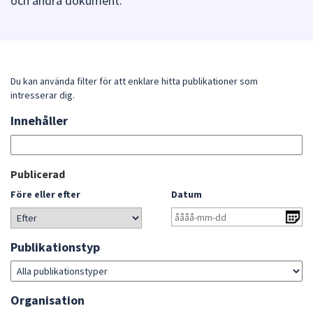
och andra dokument.
att
presenteras
under
fältet.
Använd
Du kan använda filter för att enklare hitta publikationer som
intresserar dig.
piltangenterna
för
Innehåller
Sök
att
bland
navigera
publikationerna
mellan
Gå
Publicerad
sökförslagen
direkt
Före eller efter
Datum
och
till
enter
sökresultat
för
Publikationstyp
att
välja
något
Organisation
av