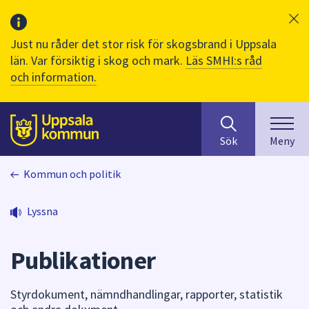
Just nu råder det stor risk för skogsbrand i Uppsala
län. Var försiktig i skog och mark.
Läs SMHI:s råd
och information.
Sök
huvudinnehåll
efter
Till sidans
Sök
Meny
innehåll
på
Kommun och politik
webbplatsen.
När
du
Lyssna
börjar
skriva
Publikationer
i
sökfältet
kommer
Styrdokument, nämndhandlingar, rapporter, statistik
sökförslag