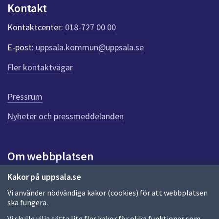
Kontakt
n
k
Kontaktcenter:
018-727 00 00
t
e
E-post:
uppsala.kommun@uppsala.se
r
f
Fler kontaktvägar
ö
r
d
Pressrum
e
n
Nyheter och pressmeddelanden
n
a
s
i
Om webbplatsen
d
a
Om webbplatsen
Kakor på uppsala.se
Vi använder nödvändiga kakor (cookies) för att webbplatsen
Allmänna handlingar och diarium
ska fungera.
Behandling av personuppgifter
Vi skulle vilja sätta lite fler kakor för olika funktioner som