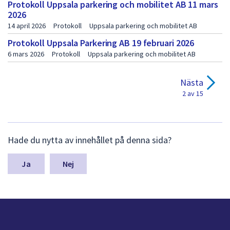
i
Protokoll Uppsala parkering och mobilitet AB 11 mars
2026
d
14 april 2026
Protokoll
Uppsala parkering och mobilitet AB
a
Protokoll Uppsala Parkering AB 19 februari 2026
1
6 mars 2026
Protokoll
Uppsala parkering och mobilitet AB
Nästa
2 av 15
L
Hade du nytta av innehållet på denna sida?
ä
m
n
Nej
a
s
y
n
p
u