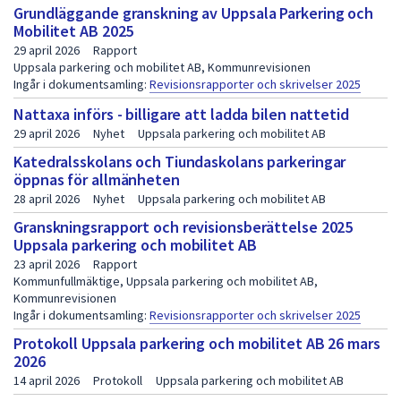
p
Grundläggande granskning av Uppsala Parkering och
Mobilitet AB 2025
u
29 april 2026
Rapport
b
Uppsala parkering och mobilitet AB, Kommunrevisionen
Ingår i dokumentsamling:
Revisionsrapporter och skrivelser 2025
l
Nattaxa införs - billigare att ladda bilen nattetid
i
29 april 2026
Nyhet
Uppsala parkering och mobilitet AB
k
Katedralsskolans och Tiundaskolans parkeringar
a
öppnas för allmänheten
28 april 2026
Nyhet
Uppsala parkering och mobilitet AB
t
Granskningsrapport och revisionsberättelse 2025
i
Uppsala parkering och mobilitet AB
o
23 april 2026
Rapport
Kommunfullmäktige, Uppsala parkering och mobilitet AB,
n
Kommunrevisionen
Ingår i dokumentsamling:
Revisionsrapporter och skrivelser 2025
e
Protokoll Uppsala parkering och mobilitet AB 26 mars
r
2026
s
14 april 2026
Protokoll
Uppsala parkering och mobilitet AB