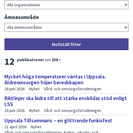
dem.
Ämnesområde
Nollställ filter
L
12
publikationer
om
238
×
i
Mycket höga temperaturer väntas i Uppsala.
s
Äldreomsorgen höjer beredskapen
t
26 juni 2026
Nyhet
Vård- och omsorgsförvaltningen
a
Riktlinjer ska bidra till att stärka enskildas stöd enligt
LSS
m
16 juni 2026
Nyhet
Vård- och omsorgsförvaltningen
e
Uppsala Tillsammans – en glittrande funkisfest
d
21 april 2026
Nyhet
Vård- och omsorgsförvaltningen, Kultur-, idrotts- och