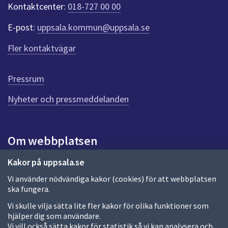
Kontaktcenter:
018-727 00 00
t
e
E-post:
uppsala.kommun@uppsala.se
r
f
Fler kontaktvägar
ö
r
d
Pressrum
e
n
Nyheter och pressmeddelanden
n
a
s
i
Om webbplatsen
d
a
Om webbplatsen
Kakor på uppsala.se
Vi använder nödvändiga kakor (cookies) för att webbplatsen
Allmänna handlingar och diarium
ska fungera.
Behandling av personuppgifter
Vi skulle vilja sätta lite fler kakor för olika funktioner som
hjälper dig som användare.
Kakor
Vi vill också sätta kakor för statistik så vi kan analysera och