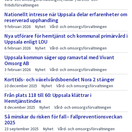
p
fritidsförvaltningen
u
Nationellt intresse när Uppsala delar erfarenheter om
reserverad upphandling
b
9 februari 2026
Nyhet
Vård- och omsorgsförvaltningen
l
Nya utförare för hemtjänst och kommunal primärvård i
i
Uppsala enligt LOU
6 februari 2026
Nyhet
Vård- och omsorgsförvaltningen
k
Uppsala kommun säger upp ramavtal med Vivant
a
Omsorg AB
t
3 februari 2026
Nyhet
Vård- och omsorgsförvaltningen
i
Korttids- och växelvårdsboendet Nora 2 stänger
10 december 2025
Nyhet
Vård- och omsorgsförvaltningen
o
Från plats 118 till 60: Uppsala klättrar i
n
Hemtjänstindex
e
8 december 2025
Nyhet
Vård- och omsorgsförvaltningen
r
Så minskar du risken för fall– Fallpreventionsveckan
2025
s
23 september 2025
Nyhet
Vård- och omsorgsförvaltningen