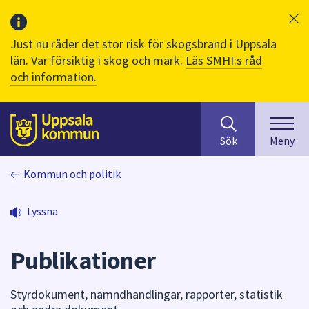
Just nu råder det stor risk för skogsbrand i Uppsala
län. Var försiktig i skog och mark.
Läs SMHI:s råd
och information.
Sök
huvudinnehåll
efter
Till sidans
Sök
Meny
innehåll
på
Kommun och politik
webbplatsen.
När
du
Lyssna
börjar
skriva
Publikationer
i
sökfältet
kommer
Styrdokument, nämndhandlingar, rapporter, statistik
sökförslag