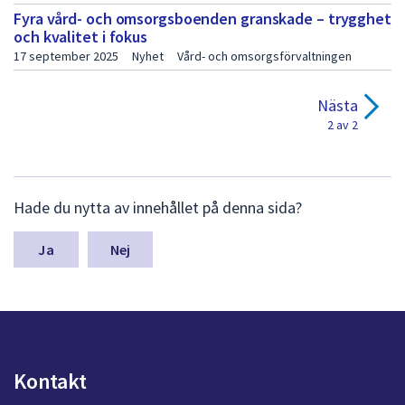
i
Fyra vård- och omsorgsboenden granskade – trygghet
d
och kvalitet i fokus
17 september 2025
Nyhet
Vård- och omsorgsförvaltningen
a
1
Nästa
2 av 2
L
Hade du nytta av innehållet på denna sida?
ä
m
n
Nej
a
s
y
n
p
u
Kontakt
n
k