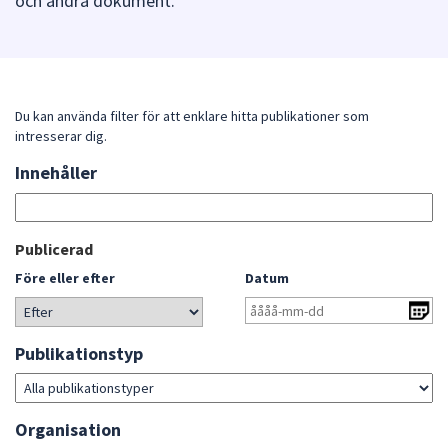
och andra dokument.
att
presenteras
under
fältet.
Använd
Du kan använda filter för att enklare hitta publikationer som
intresserar dig.
piltangenterna
för
Innehåller
Sök
att
bland
navigera
publikationerna
mellan
Gå
Publicerad
sökförslagen
direkt
Före eller efter
Datum
och
till
enter
sökresultat
för
Publikationstyp
att
välja
något
Organisation
av