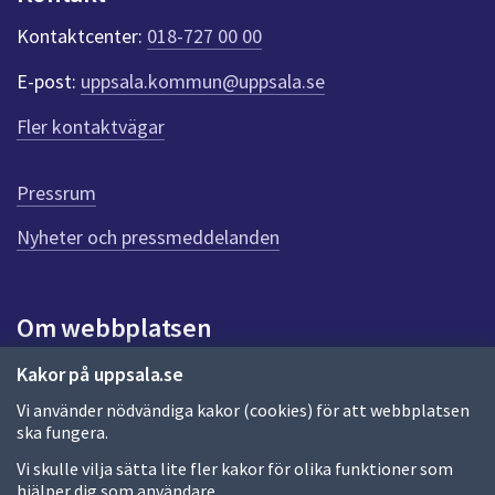
k
t
Kontaktcenter:
018-727 00 00
e
r
E-post:
uppsala.kommun@uppsala.se
f
ö
Fler kontaktvägar
r
d
e
Pressrum
n
n
Nyheter och pressmeddelanden
a
s
i
Om webbplatsen
d
a
Om webbplatsen
Kakor på uppsala.se
Vi använder nödvändiga kakor (cookies) för att webbplatsen
Allmänna handlingar och diarium
ska fungera.
Behandling av personuppgifter
Vi skulle vilja sätta lite fler kakor för olika funktioner som
hjälper dig som användare.