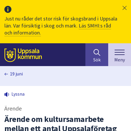
Just nu råder det stor risk för skogsbrand i Uppsala
län. Var försiktig i skog och mark.
Läs SMHI:s råd
och information.
Sök
huvudinnehåll
efter
Till sidans
Sök
Meny
innehåll
på
19 juni
webbplatsen.
När
du
Lyssna
börjar
skriva
Ärende
i
sökfältet
Ärende om kultursamarbete
kommer
mellan ett antal Uppsalaföretag
sökförslag