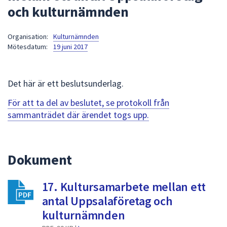
och kulturnämnden
att
presenteras
under
Organisation:
Kulturnämnden
Mötesdatum:
19 juni 2017
fältet.
Använd
piltangenterna
Det här är ett beslutsunderlag.
för
att
För att ta del av beslutet, se protokoll från
navigera
sammanträdet där ärendet togs upp.
mellan
sökförslagen
och
Dokument
enter
för
att
17. Kultursamarbete mellan ett
välja
antal Uppsalaföretag och
något
kulturnämnden
av