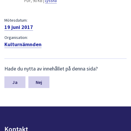
PDF, 90 KB |
Lyssna
dem.
Mötesdatum:
19 juni 2017
Organisation:
Kulturnämnden
L
Hade du nytta av innehållet på denna sida?
ä
m
n
Nej
a
s
y
n
p
u
n
Kontakt