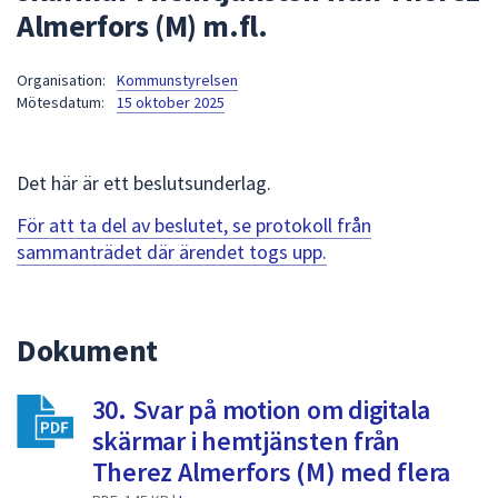
Almerfors (M) m.fl.
att
presenteras
under
Organisation:
Kommunstyrelsen
Mötesdatum:
15 oktober 2025
fältet.
Använd
piltangenterna
Det här är ett beslutsunderlag.
för
att
För att ta del av beslutet, se protokoll från
navigera
sammanträdet där ärendet togs upp.
mellan
sökförslagen
och
Dokument
enter
för
att
30. Svar på motion om digitala
välja
skärmar i hemtjänsten från
något
Therez Almerfors (M) med flera
av