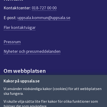
k
t
Kontaktcenter:
018-727 00 00
e
r
E-post:
uppsala.kommun@uppsala.se
f
ö
Fler kontaktvägar
r
d
e
Pressrum
n
n
Nyheter och pressmeddelanden
a
s
i
Om webbplatsen
d
a
Om webbplatsen
Kakor på uppsala.se
Vi använder nödvändiga kakor (cookies) för att webbplatsen
Allmänna handlingar och diarium
ska fungera.
Behandling av personuppgifter
Vi skulle vilja sätta lite fler kakor för olika funktioner som
hjälper dig som användare.