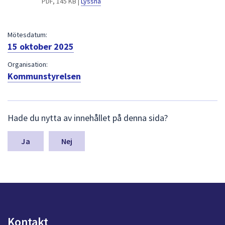
PDF, 145 KB |
Lyssna
dem.
Mötesdatum:
15 oktober 2025
Organisation:
Kommunstyrelsen
L
Hade du nytta av innehållet på denna sida?
ä
m
n
Nej
a
s
y
n
p
u
n
Kontakt