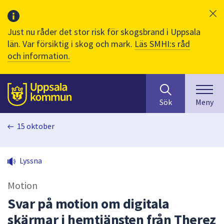
Just nu råder det stor risk för skogsbrand i Uppsala
län. Var försiktig i skog och mark.
Läs SMHI:s råd
och information.
Sök
huvudinnehåll
efter
Till sidans
Sök
Meny
innehåll
på
15 oktober
webbplatsen.
När
du
Lyssna
börjar
skriva
Motion
i
sökfältet
Svar på motion om digitala
kommer
skärmar i hemtjänsten från Therez
sökförslag