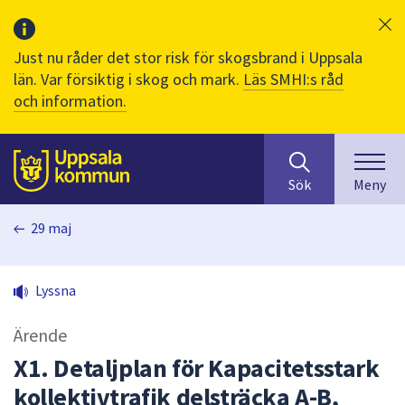
Just nu råder det stor risk för skogsbrand i Uppsala
län. Var försiktig i skog och mark.
Läs SMHI:s råd
och information.
Sök
huvudinnehåll
efter
Till sidans
Sök
Meny
innehåll
på
29 maj
webbplatsen.
När
du
Lyssna
börjar
skriva
Ärende
i
sökfältet
X1. Detaljplan för Kapacitetsstark
kommer
kollektivtrafik delsträcka A-B,
sökförslag