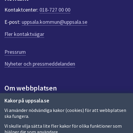
k
t
Kontaktcenter:
018-727 00 00
e
r
E-post:
uppsala.kommun@uppsala.se
f
ö
Fler kontaktvägar
r
d
e
Pressrum
n
n
Nyheter och pressmeddelanden
a
s
i
Om webbplatsen
d
a
Om webbplatsen
Kakor på uppsala.se
Vi använder nödvändiga kakor (cookies) för att webbplatsen
Allmänna handlingar och diarium
ska fungera.
Behandling av personuppgifter
Vi skulle vilja sätta lite fler kakor för olika funktioner som
hjälper dig som användare.