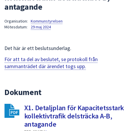
antagande
att
presenteras
under
Organisation:
Kommunstyrelsen
Mötesdatum:
29 maj 2024
fältet.
Använd
piltangenterna
Det här är ett beslutsunderlag.
för
att
För att ta del av beslutet, se protokoll från
navigera
sammanträdet där ärendet togs upp.
mellan
sökförslagen
och
Dokument
enter
för
att
X1. Detaljplan för Kapacitetsstark
välja
kollektivtrafik delsträcka A-B,
något
antagande
av