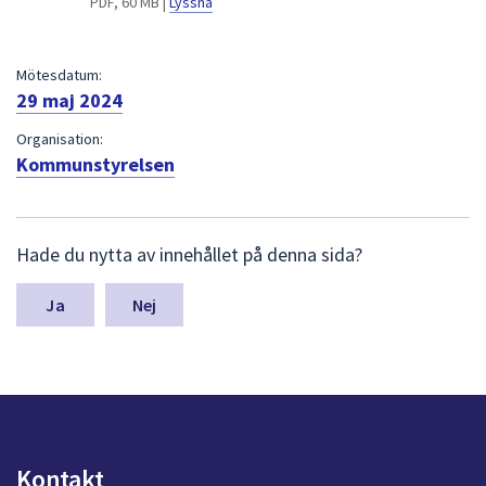
PDF, 60 MB |
Lyssna
dem.
Mötesdatum:
29 maj 2024
Organisation:
Kommunstyrelsen
L
Hade du nytta av innehållet på denna sida?
ä
m
n
Nej
a
s
y
n
p
u
n
Kontakt