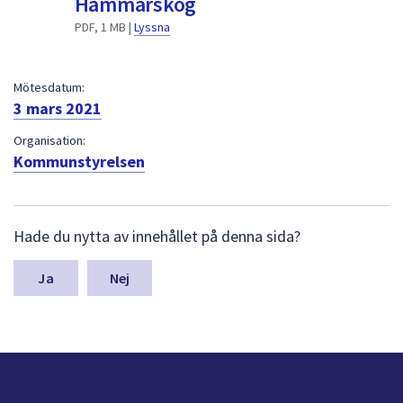
Hammarskog
dem.
PDF, 1 MB |
Lyssna
Mötesdatum:
3 mars 2021
Organisation:
Kommunstyrelsen
L
Hade du nytta av innehållet på denna sida?
ä
m
n
Nej
a
s
y
n
p
u