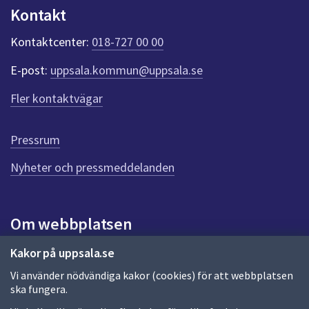
n
Kontakt
k
t
Kontaktcenter:
018-727 00 00
e
r
E-post:
uppsala.kommun@uppsala.se
f
ö
Fler kontaktvägar
r
d
e
Pressrum
n
n
Nyheter och pressmeddelanden
a
s
i
Om webbplatsen
d
a
Om webbplatsen
Kakor på uppsala.se
Vi använder nödvändiga kakor (cookies) för att webbplatsen
Allmänna handlingar och diarium
ska fungera.
Behandling av personuppgifter