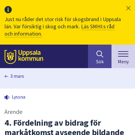
Just nu råder det stor risk för skogsbrand i Uppsala
län. Var försiktig i skog och mark.
Läs SMHI:s råd
och information.
Sök
huvudinnehåll
efter
Till sidans
Sök
Meny
innehåll
på
3 mars
webbplatsen.
När
du
Lyssna
börjar
skriva
Ärende
i
sökfältet
4. Fördelning av bidrag för
kommer
markåtkomst avseende bildande
sökförslag