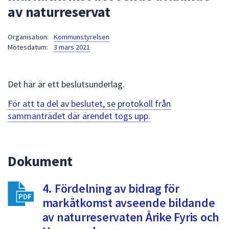
av naturreservat
att
presenteras
under
Organisation:
Kommunstyrelsen
Mötesdatum:
3 mars 2021
fältet.
Använd
piltangenterna
Det här är ett beslutsunderlag.
för
att
För att ta del av beslutet, se protokoll från
navigera
sammanträdet där ärendet togs upp.
mellan
sökförslagen
och
Dokument
enter
för
att
4. Fördelning av bidrag för
välja
markåtkomst avseende bildande
något
av naturreservaten Årike Fyris och
av