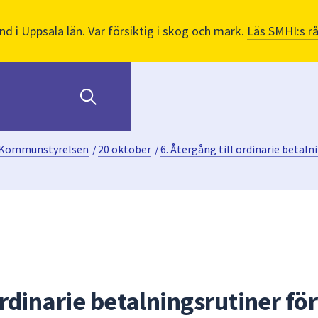
nd i Uppsala län. Var försiktig i skog och mark.
Läs SMHI:s r
Kommunstyrelsen
/
20 oktober
/
6. Återgång till ordinarie betal
ordinarie betalningsrutiner för