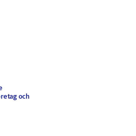
e
öretag och