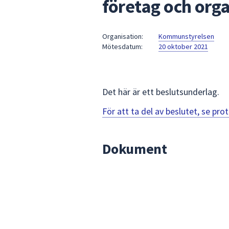
företag och org
under
fältet.
Använd
Organisation:
Kommunstyrelsen
piltangenterna
Mötesdatum:
20 oktober 2021
för
att
navigera
mellan
Det här är ett beslutsunderlag.
sökförslagen
För att ta del av beslutet, se pr
och
enter
för
Dokument
att
välja
något
av
dem.