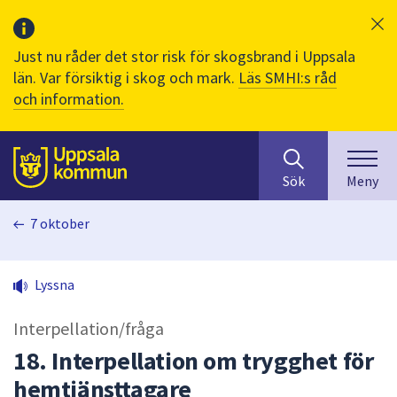
Just nu råder det stor risk för skogsbrand i Uppsala
län. Var försiktig i skog och mark.
Läs SMHI:s råd
och information.
Sök
huvudinnehåll
efter
Till sidans
Sök
Meny
innehåll
på
7 oktober
webbplatsen.
När
du
Lyssna
börjar
skriva
Interpellation/fråga
i
sökfältet
18. Interpellation om trygghet för
kommer
hemtjänsttagare
sökförslag