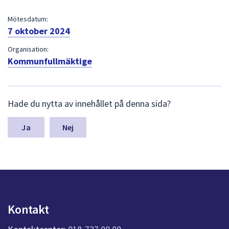
dem.
Mötesdatum:
7 oktober 2024
Organisation:
Kommunfullmäktige
L
Hade du nytta av innehållet på denna sida?
ä
m
n
Nej
a
s
y
n
p
u
n
Kontakt
k
t