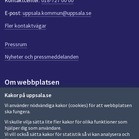
Kontaktcenter:
018-727 00 00
e
r
E-post:
uppsala.kommun@uppsala.se
f
ö
Fler kontaktvägar
r
d
e
Pressrum
n
n
Nyheter och pressmeddelanden
a
s
i
Om webbplatsen
d
a
Om webbplatsen
Kakor på uppsala.se
Vi använder nödvändiga kakor (cookies) för att webbplatsen
Allmänna handlingar och diarium
ska fungera.
Behandling av personuppgifter
Vi skulle vilja sätta lite fler kakor för olika funktioner som
hjälper dig som användare.
Kakor
Vi vill också sätta kakor för statistik så vi kan analysera och