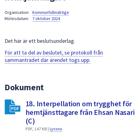
att
Organisation:
Kommunfullmäktige
presenteras
Mötesdatum:
7 oktober 2024
under
fältet.
Använd
Det här är ett beslutsunderlag.
piltangenterna
för
För att ta del av beslutet, se protokoll från
att
sammanträdet där ärendet togs upp.
navigera
mellan
sökförslagen
Dokument
och
enter
18. Interpellation om trygghet för
för
att
hemtjänsttagare från Ehsan Nasari
välja
(C)
något
PDF, 147 KB |
Lyssna
av