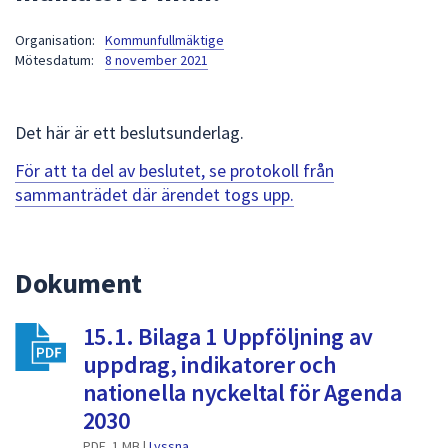
att
Organisation:
Kommunfullmäktige
presenteras
Mötesdatum:
8 november 2021
under
fältet.
Använd
Det här är ett beslutsunderlag.
piltangenterna
för
För att ta del av beslutet, se protokoll från
att
sammanträdet där ärendet togs upp.
navigera
mellan
sökförslagen
Dokument
och
enter
15.1. Bilaga 1 Uppföljning av
för
att
uppdrag, indikatorer och
välja
nationella nyckeltal för Agenda
något
2030
av
PDF, 1 MB |
Lyssna