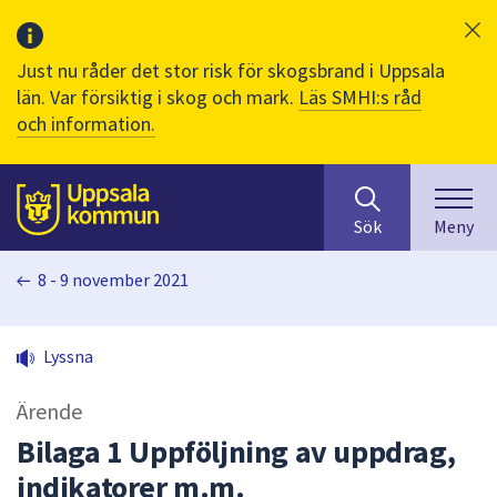
Just nu råder det stor risk för skogsbrand i Uppsala
län. Var försiktig i skog och mark.
Läs SMHI:s råd
och information.
Sök
huvudinnehåll
efter
Till sidans
Sök
Meny
innehåll
på
8 - 9 november 2021
webbplatsen.
När
du
Lyssna
börjar
skriva
Ärende
i
sökfältet
Bilaga 1 Uppföljning av uppdrag,
kommer
indikatorer m.m.
sökförslag