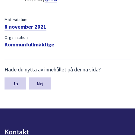
dem.
Mötesdatum:
8 november 2021
Organisation:
Kommunfullmäktige
L
Hade du nytta av innehållet på denna sida?
ä
m
n
Nej
a
s
y
n
p
u
n
Kontakt
k