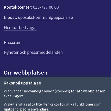
t
Kontaktcenter:
018-727 00 00
e
r
E-post:
uppsala.kommun@uppsala.se
f
ö
Fler kontaktvägar
r
d
e
Pressrum
n
n
Nyheter och pressmeddelanden
a
s
i
Om webbplatsen
d
a
Om webbplatsen
Kakor på uppsala.se
Vi använder nödvändiga kakor (cookies) för att webbplatsen
Allmänna handlingar och diarium
ska fungera.
Behandling av personuppgifter
Vi skulle vilja sätta lite fler kakor för olika funktioner som
hjälper dig som användare.