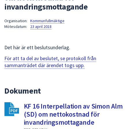
invandringsmottagande
att
presenteras
under
Organisation:
Kommunfullmäktige
Mötesdatum:
23 april 2018
fältet.
Använd
piltangenterna
Det här är ett beslutsunderlag.
för
att
För att ta del av beslutet, se protokoll från
navigera
sammanträdet där ärendet togs upp.
mellan
sökförslagen
och
Dokument
enter
för
att
KF 16 Interpellation av Simon Alm
välja
(SD) om nettokostnad för
något
invandringsmottagande
av