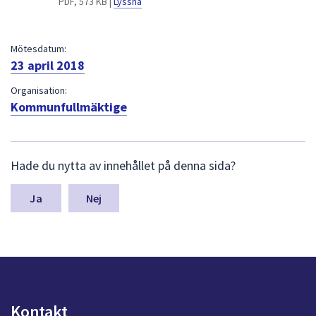
PDF, 573 KB |
Lyssna
dem.
Mötesdatum:
23 april 2018
Organisation:
Kommunfullmäktige
L
Hade du nytta av innehållet på denna sida?
ä
m
n
Nej
a
s
y
n
p
u
n
Kontakt