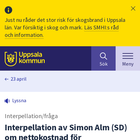
Just nu råder det stor risk för skogsbrand i Uppsala
län. Var försiktig i skog och mark.
Läs SMHI:s råd
och information.
Sök
huvudinnehåll
efter
Till sidans
Sök
Meny
innehåll
på
23 april
webbplatsen.
När
du
Lyssna
börjar
skriva
Interpellation/fråga
i
sökfältet
Interpellation av Simon Alm (SD)
kommer
om nettokostnad för
sökförslag