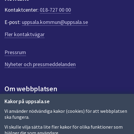
k
t
Kontaktcenter:
018-727 00 00
e
r
E-post:
uppsala.kommun@uppsala.se
f
ö
Fler kontaktvägar
r
d
e
Pressrum
n
n
Nyheter och pressmeddelanden
a
s
i
Om webbplatsen
d
a
Om webbplatsen
Kakor på uppsala.se
Vi använder nödvändiga kakor (cookies) för att webbplatsen
Allmänna handlingar och diarium
ska fungera.
Behandling av personuppgifter
Vi skulle vilja sätta lite fler kakor för olika funktioner som
hjälper dig som användare.