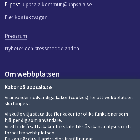
r
E-post:
uppsala.kommun@uppsala.se
f
ö
Fler kontaktvägar
r
d
e
Pressrum
n
n
Nyheter och pressmeddelanden
a
s
i
Om webbplatsen
d
a
Om webbplatsen
Kakor på uppsala.se
Vi använder nödvändiga kakor (cookies) för att webbplatsen
Allmänna handlingar och diarium
ska fungera.
Behandling av personuppgifter
Vi skulle vilja sätta lite fler kakor för olika funktioner som
hjälper dig som användare.
Kakor
Vi vill också sätta kakor för statistik så vi kan analysera och
förbättra webbplatsen.
Språk (other languages)
Du kan när du vill ändra dina inställningar.