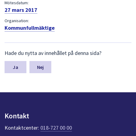
dem.
Mötesdatum:
27 mars 2017
Organisation:
Kommunfullmäktige
L
Hade du nytta av innehållet på denna sida?
ä
m
n
Nej
a
s
y
n
p
u
n
Kontakt
k
t
Kontaktcenter:
018-727 00 00
e