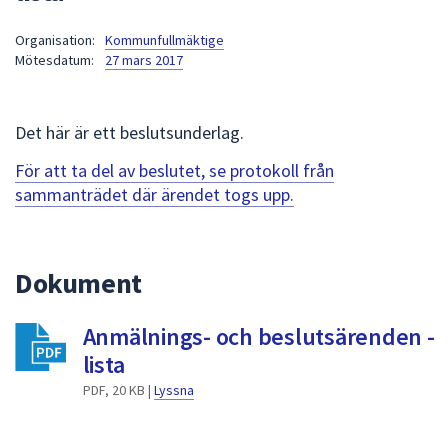
att
Organisation:
Kommunfullmäktige
presenteras
Mötesdatum:
27 mars 2017
under
fältet.
Använd
Det här är ett beslutsunderlag.
piltangenterna
för
För att ta del av beslutet, se protokoll från
att
sammanträdet där ärendet togs upp.
navigera
mellan
sökförslagen
Dokument
och
enter
Anmälnings- och beslutsärenden -
för
att
lista
välja
PDF, 20 KB |
Lyssna
något
av