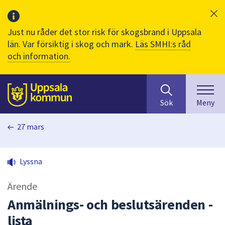
Just nu råder det stor risk för skogsbrand i Uppsala
län. Var försiktig i skog och mark.
Läs SMHI:s råd
och information.
Sök
huvudinnehåll
efter
Till sidans
Sök
Meny
innehåll
på
27 mars
webbplatsen.
När
du
Lyssna
börjar
skriva
Ärende
i
sökfältet
Anmälnings- och beslutsärenden -
kommer
lista
sökförslag