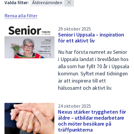
×
Valda filter:
Äldrenämnden
s
Rensa alla filter
t
a
29 oktober 2025
Senior i Uppsala – inspiration
m
för ett aktivt liv
e
Nu har första numret av Senior
d
i Uppsala landat i brevlådan hos
n
alla som har fyllt 70 år i Uppsala
kommun. Syftet med tidningen
y
är att inspirera till ett
h
hälsosamt och aktivt liv.
e
t
24 oktober 2025
Nexus stärker tryggheten för
e
äldre – utbildar medarbetare
r
och möter besökare på
träffpunkterna
/