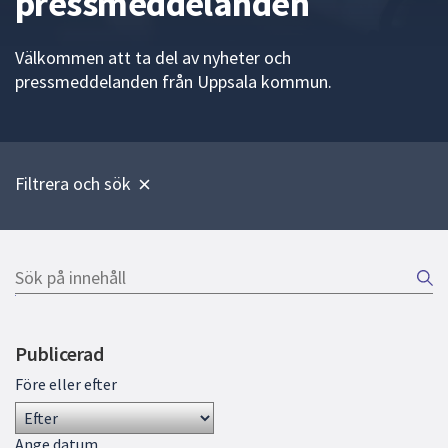
pressmeddelanden
att
presenteras
Välkommen att ta del av nyheter och
under
pressmeddelanden från Uppsala kommun.
fältet.
Använd
piltangenterna
för
Filtrera och sök
att
navigera
mellan
sökförslagen
Sök
och
på
Gå
enter
innehåll
direkt
för
Publicerad
till
att
sökresultat
välja
Före eller efter
något
av
Ange datum