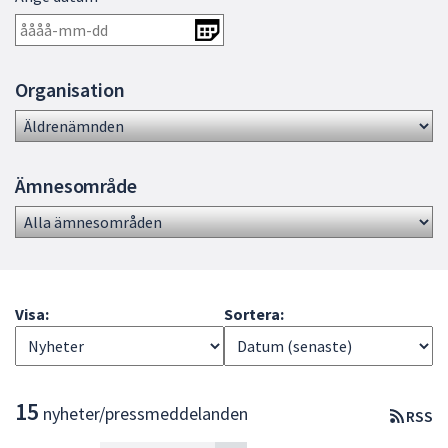
dem.
Organisation
Ämnesområde
Visa:
Sortera:
L
15
nyheter/pressmeddelanden
RSS
i