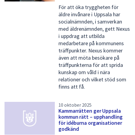
p
För att öka tryggheten för
äldre invånare i Uppsala har
r
socialnämnden, i samverkan
e
med äldrenämnden, gett Nexus
s
i uppdrag att utbilda
medarbetare på kommunens
s
träffpunkter. Nexus kommer
m
även att möta besökare på
e
träffpunkterna för att sprida
kunskap om våld i nära
d
relationer och vilket stöd som
d
finns att få.
e
l
10 oktober 2025
Kammarrätten ger Uppsala
a
kommun rätt – upphandling
n
för idéburna organisationer
godkänd
d