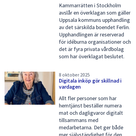
Kammarrätten i Stockholm
e
avslår en överklagan som gäller
n
Uppsala kommuns upphandling
s
av det särskilda boendet Ferlin.
Upphandlingen är reserverad
i
för idéburna organisationer och
d
det är fyra privata vårdbolag
a
som har överklagat beslutet.
2
8 oktober 2025
Digitala inköp gör skillnad i
vardagen
Allt fler personer som har
hemtjänst beställer numera
mat och dagligvaror digitalt
tillsammans med
medarbetarna. Det ger både
mer självständighet för den