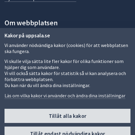
a
s
i
Om webbplatsen
d
a
Om webbplatsen
Kakor på uppsala.se
Vi använder nödvändiga kakor (cookies) för att webbplatsen
Allmänna handlingar och diarium
ska fungera.
Behandling av personuppgifter
Vi skulle vilja sätta lite fler kakor för olika funktioner som
hjälper dig som användare.
Kakor
Vi vill också sätta kakor för statistik så vi kan analysera och
förbättra webbplatsen.
Språk (other languages)
Du kan när du vill ändra dina inställningar.
Tillgänglighetsredogörelse
Läs om vilka kakor vi använder och ändra dina inställningar
Tillåt alla kakor
Fler sätt att följa oss
Till
Tillåt endast nödvändiga kakor