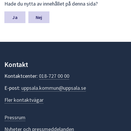
Hade du nytta av innehållet på denna sida?
ä
m
n
Nej
a
s
y
n
p
u
n
Kontakt
k
t
Kontaktcenter:
018-727 00 00
e
r
E-post:
uppsala.kommun@uppsala.se
f
ö
Fler kontaktvägar
r
d
e
Pressrum
n
n
Nyheter och pressmeddelanden