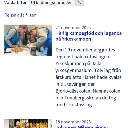
×
Valda filter:
Utbildningsnämnden
s
Rensa alla filter
t
a
21 november 2025
Härlig kämpaglöd och laganda
m
på Yrkeskampen
e
Den 19 november avgjordes
d
regionsfinalen i tävlingen
n
Yrkeskampen på Jälla
yrkesgymnasium. Tolv lag från
y
årskurs åtta i länet hade kvalat
h
in till tävlingen där
e
Björkvallsskolan, Nannaskolan
och Tunabergsskolan deltog
t
med sex klasslag.
e
r
18 november 2025
/
Johannes Wiberg vinner