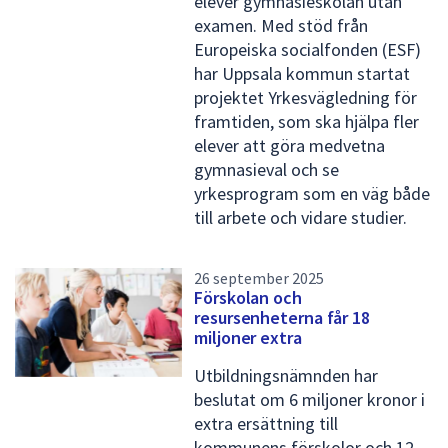
elever gymnasieskolan utan
e
examen. Med stöd från
Europeiska socialfonden (ESF)
n
har Uppsala kommun startat
s
projektet Yrkesvägledning för
i
framtiden, som ska hjälpa fler
elever att göra medvetna
d
gymnasieval och se
a
yrkesprogram som en väg både
2
till arbete och vidare studier.
26 september 2025
Förskolan och
resursenheterna får 18
miljoner extra
Utbildningsnämnden har
beslutat om 6 miljoner kronor i
extra ersättning till
kommunens förskolor och 12