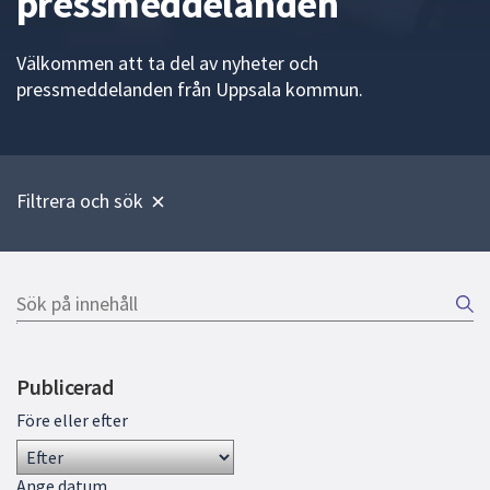
pressmeddelanden
att
presenteras
Välkommen att ta del av nyheter och
under
pressmeddelanden från Uppsala kommun.
fältet.
Använd
piltangenterna
för
Filtrera och sök
att
navigera
mellan
sökförslagen
Sök
och
på
Gå
enter
innehåll
direkt
för
Publicerad
till
att
sökresultat
välja
Före eller efter
något
av
Ange datum