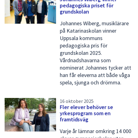
pedagogiska priset för
p
grundskolan
r
Johannes Wiberg, musiklärare
e
på Katarinaskolan vinner
s
Uppsala kommuns
pedagogiska pris för
s
grundskolan 2025.
m
Vårdnadshavarna som
e
nominerat Johannes tycker att
han får eleverna att både våga
d
spela, sjunga och drömma.
d
e
16 oktober 2025
l
Fler elever behöver se
yrkesprogram som en
a
framtidsväg
n
Varje år lämnar omkring 14 000
d