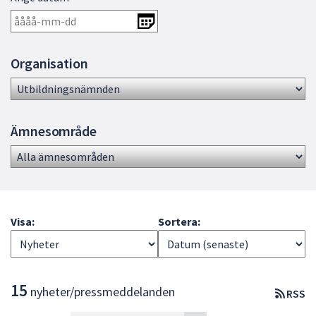
dem.
Organisation
Ämnesområde
Visa:
Sortera:
L
15
nyheter/pressmeddelanden
RSS
i