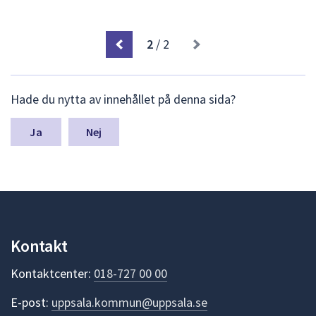
2
/ 2
L
Hade du nytta av innehållet på denna sida?
ä
m
n
Nej
a
s
y
n
p
u
n
Kontakt
k
t
Kontaktcenter:
018-727 00 00
e
r
E-post:
uppsala.kommun@uppsala.se
f