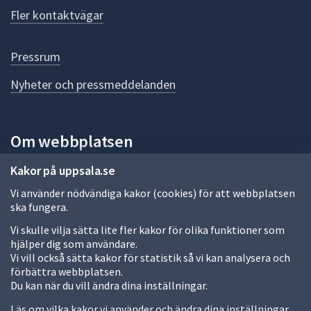
ö
Fler kontaktvägar
r
d
e
Pressrum
n
n
Nyheter och pressmeddelanden
a
s
i
Om webbplatsen
d
a
Om webbplatsen
Kakor på uppsala.se
Vi använder nödvändiga kakor (cookies) för att webbplatsen
Allmänna handlingar och diarium
ska fungera.
Behandling av personuppgifter
Vi skulle vilja sätta lite fler kakor för olika funktioner som
hjälper dig som användare.
Kakor
Vi vill också sätta kakor för statistik så vi kan analysera och
förbättra webbplatsen.
Språk (other languages)
Du kan när du vill ändra dina inställningar.
Tillgänglighetsredogörelse
Läs om vilka kakor vi använder och ändra dina inställningar