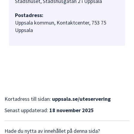
Stadshuset, Stadshusgatan 2 i Uppsala
Postadress:
Uppsala kommun, Kontaktcenter, 753 75
Uppsala
Kortadress till sidan:
uppsala.se/uteservering
Senast uppdaterad:
18 november 2025
L
Hade du nytta av innehållet på denna sida?
ä