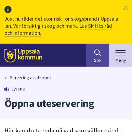
Just nu råder det stor risk för skogsbrand i Uppsala
län. Var försiktig i skog och mark.
Läs SMHI:s råd
och information.
Sök
huvudinnehåll
efter
Till sidans
Sök
Meny
innehåll
på
webbplatsen.
Servering av alkohol
När
Lyssna
du
börjar
Öppna uteservering
skriva
i
sökfältet
kommer
Här kan du ta reda på vad som gäller när du
sökförslag