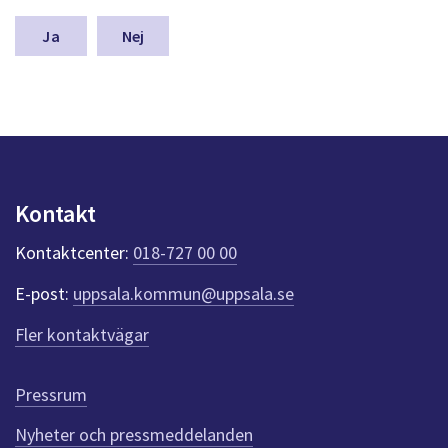
m
n
Nej
a
s
y
n
p
u
n
k
Kontakt
t
e
Kontaktcenter:
018-727 00 00
r
f
E-post:
uppsala.kommun@uppsala.se
ö
r
Fler kontaktvägar
d
e
n
Pressrum
n
Nyheter och pressmeddelanden
a