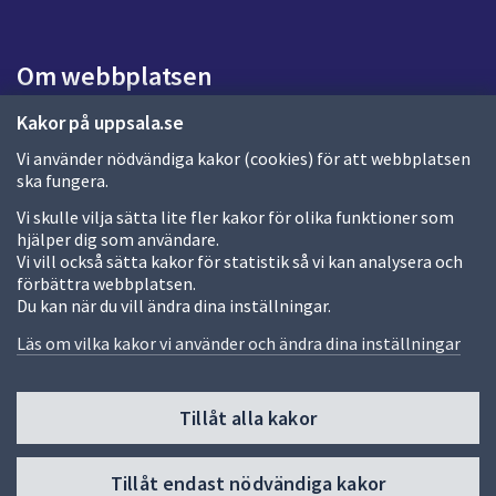
s
i
d
Om webbplatsen
a
Om webbplatsen
Kakor på uppsala.se
Vi använder nödvändiga kakor (cookies) för att webbplatsen
Allmänna handlingar och diarium
ska fungera.
Behandling av personuppgifter
Vi skulle vilja sätta lite fler kakor för olika funktioner som
hjälper dig som användare.
Kakor
Vi vill också sätta kakor för statistik så vi kan analysera och
förbättra webbplatsen.
Språk (other languages)
Du kan när du vill ändra dina inställningar.
Tillgänglighetsredogörelse
Läs om vilka kakor vi använder och ändra dina inställningar
Tillåt alla kakor
Fler sätt att följa oss
Till
Tillåt endast nödvändiga kakor
toppen