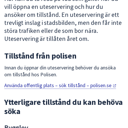
vill öppna en uteservering och hur du
att
presenteras
ansöker om tillstånd. En uteservering är ett
under
trevligt inslag i stadsbilden, men den får inte
fältet.
störa trafiken eller de som bor nära.
Använd
Uteservering är tillåten året om.
piltangenterna
för
Tillstånd från polisen
att
navigera
Innan du öppnar din uteservering behöver du ansöka
mellan
om tillstånd hos Polisen.
sökförslagen
och
Använda offentlig plats – sök tillstånd –
polisen.se
enter
för
Ytterligare tillstånd du kan behöva
att
välja
söka
något
av
Bygglov