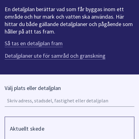
att
En detaljplan berättar vad som får byggas inom ett
presenteras
område och hur mark och vatten ska användas. Här
under
hittar du både gällande detaljplaner och pågående som
fältet.
håller på att tas fram.
Använd
Så tas en detaljplan fram
piltangenterna
för
Detaljplaner ute för samråd och granskning
att
navigera
mellan
sökförslagen
Välj plats eller detaljplan
och
A
enter
u
för
o
att
n
välja
Filtrera
pi
något
på
Aktuellt skede
fö
av
Skede