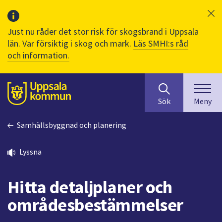
Just nu råder det stor risk för skogsbrand i Uppsala
län. Var försiktig i skog och mark.
Läs SMHI:s råd
och information.
Sök
huvudinnehåll
efter
Till sidans
Sök
Meny
innehåll
på
Samhällsbyggnad och planering
webbplatsen.
När
du
Lyssna
börjar
skriva
Hitta detaljplaner och
i
sökfältet
områdesbestämmelser
kommer
sökförslag