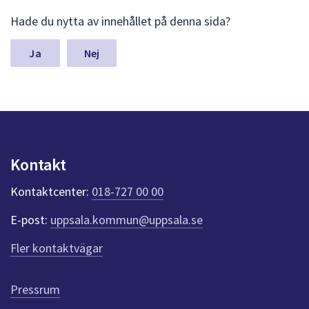
L
Hade du nytta av innehållet på denna sida?
ä
m
n
Nej
a
s
y
n
p
u
n
Kontakt
k
t
Kontaktcenter:
018-727 00 00
e
r
E-post:
uppsala.kommun@uppsala.se
f
ö
Fler kontaktvägar
r
d
e
Pressrum
n