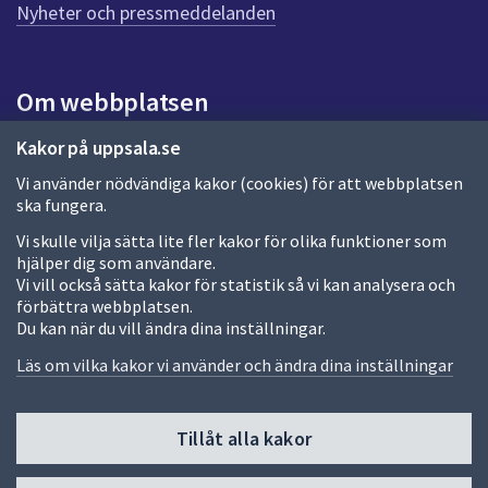
n
Nyheter och pressmeddelanden
a
s
i
Om webbplatsen
d
a
Om webbplatsen
Kakor på uppsala.se
Vi använder nödvändiga kakor (cookies) för att webbplatsen
Allmänna handlingar och diarium
ska fungera.
Behandling av personuppgifter
Vi skulle vilja sätta lite fler kakor för olika funktioner som
hjälper dig som användare.
Kakor
Vi vill också sätta kakor för statistik så vi kan analysera och
förbättra webbplatsen.
Språk (other languages)
Du kan när du vill ändra dina inställningar.
Tillgänglighetsredogörelse
Läs om vilka kakor vi använder och ändra dina inställningar
Tillåt alla kakor
Fler sätt att följa oss
Till