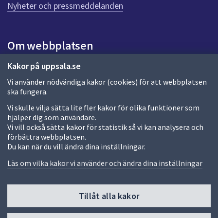
n
Nyheter och pressmeddelanden
a
s
i
Om webbplatsen
d
a
Om webbplatsen
Kakor på uppsala.se
Vi använder nödvändiga kakor (cookies) för att webbplatsen
Allmänna handlingar och diarium
ska fungera.
Behandling av personuppgifter
Vi skulle vilja sätta lite fler kakor för olika funktioner som
hjälper dig som användare.
Kakor
Vi vill också sätta kakor för statistik så vi kan analysera och
förbättra webbplatsen.
Språk (other languages)
Du kan när du vill ändra dina inställningar.
Tillgänglighetsredogörelse
Läs om vilka kakor vi använder och ändra dina inställningar
Tillåt alla kakor
Fler sätt att följa oss
Till