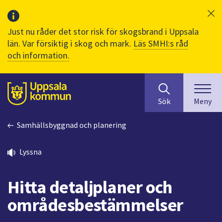
Just nu råder det stor risk för skogsbrand i Uppsala
län. Var försiktig i skog och mark.
Läs SMHI:s råd
och information.
Sök
huvudinnehåll
efter
Till sidans
Sök
Meny
innehåll
på
Samhällsbyggnad och planering
webbplatsen.
När
du
Lyssna
börjar
skriva
Hitta detaljplaner och
i
sökfältet
områdesbestämmelser
kommer
sökförslag