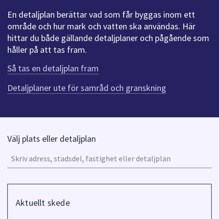
att
En detaljplan berättar vad som får byggas inom ett
presenteras
område och hur mark och vatten ska användas. Här
under
hittar du både gällande detaljplaner och pågående som
fältet.
håller på att tas fram.
Använd
Så tas en detaljplan fram
piltangenterna
för
Detaljplaner ute för samråd och granskning
att
navigera
mellan
sökförslagen
Välj plats eller detaljplan
och
A
enter
u
för
o
att
n
välja
Filtrera
pi
något
på
Aktuellt skede
fö
av
Skede