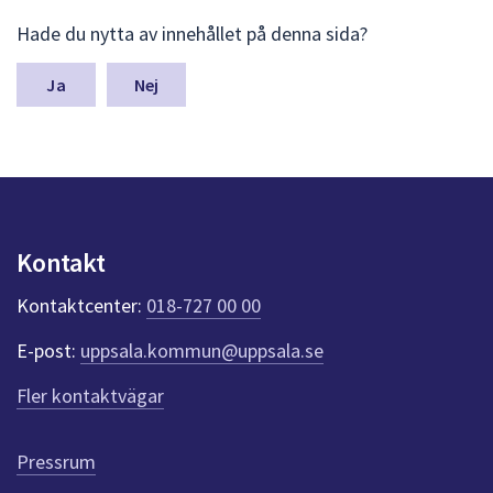
L
Hade du nytta av innehållet på denna sida?
ä
m
n
Nej
a
s
y
n
p
u
n
Kontakt
k
t
Kontaktcenter:
018-727 00 00
e
r
E-post:
uppsala.kommun@uppsala.se
f
ö
Fler kontaktvägar
r
d
e
Pressrum
n